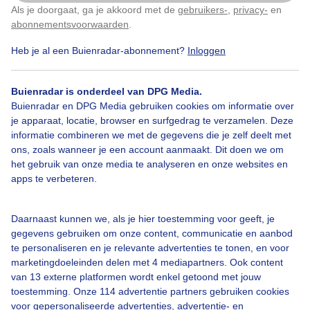
Als je doorgaat, ga je akkoord met de
gebruikers-
,
privacy-
en
Klik
hier
om dit aan te passen
abonnementsvoorwaarden
.
Heb je al een Buienradar-abonnement?
Inloggen
Over Buienradar
Buienradar is onderdeel van DPG Media.
Bedrijfsgegevens
Buienradar en DPG Media gebruiken cookies om informatie over
Veelgestelde vragen
je apparaat, locatie, browser en surfgedrag te verzamelen. Deze
informatie combineren we met de gegevens die je zelf deelt met
Contact
ons, zoals wanneer je een account aanmaakt. Dit doen we om
het gebruik van onze media te analyseren en onze websites en
Toegankelijkheid
apps te verbeteren.
Gebruikersvoorwaarden
Adverteren
Daarnaast kunnen we, als je hier toestemming voor geeft, je
gegevens gebruiken om onze content, communicatie en aanbod
Buienradar Team
te personaliseren en je relevante advertenties te tonen, en voor
Privacy beleid
marketingdoeleinden delen met 4 mediapartners. Ook content
van 13 externe platformen wordt enkel getoond met jouw
Cookie beleid
toestemming. Onze 114 advertentie partners gebruiken cookies
voor gepersonaliseerde advertenties, advertentie- en
Privacy instellingen