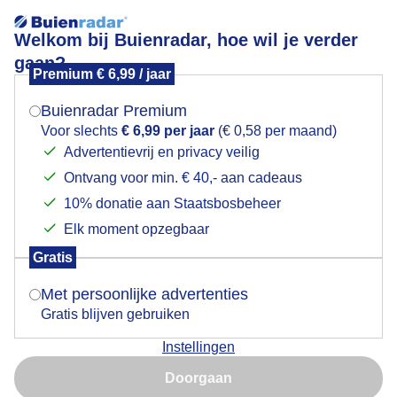
Welkom bij Buienradar, hoe wil je verder
gaan?
Premium € 6,99 / jaar
Mogen we je locatie gebruiken voor het
autoraam
weer?
Buienradar Premium
Voor slechts
€ 6,99 per jaar
(€ 0,58 per maand)
Advertentievrij en privacy veilig
Ontvang voor min. € 40,- aan cadeaus
Indien je hier nog geen akkoord op hebt gegeven,
verschijnt er zo een pop-up uit je browser waarin
10% donatie aan Staatsbosbeheer
Een moment geduld aub...
deze toestemming gevraagd wordt.
Elk moment opzegbaar
Populaire categorieën
Gratis
Is goed, toon de popup
Met persoonlijke advertenties
Lente
Gratis blijven gebruiken
Zomer
Instellingen
Herfst
Nu niet, misschien later
Doorgaan
Gebruik je Safari en wil je niet elke dag deze pop-up zien?