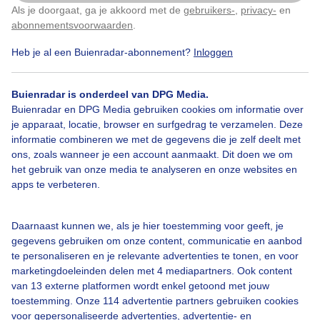
Als je doorgaat, ga je akkoord met de
gebruikers-
,
privacy-
en
Klik
hier
om dit aan te passen
abonnementsvoorwaarden
.
Heb je al een Buienradar-abonnement?
Inloggen
Over Buienradar
Buienradar is onderdeel van DPG Media.
Bedrijfsgegevens
Buienradar en DPG Media gebruiken cookies om informatie over
Veelgestelde vragen
je apparaat, locatie, browser en surfgedrag te verzamelen. Deze
informatie combineren we met de gegevens die je zelf deelt met
Contact
ons, zoals wanneer je een account aanmaakt. Dit doen we om
het gebruik van onze media te analyseren en onze websites en
Toegankelijkheid
apps te verbeteren.
Gebruikersvoorwaarden
Adverteren
Daarnaast kunnen we, als je hier toestemming voor geeft, je
gegevens gebruiken om onze content, communicatie en aanbod
Buienradar Team
te personaliseren en je relevante advertenties te tonen, en voor
Privacy beleid
marketingdoeleinden delen met 4 mediapartners. Ook content
van 13 externe platformen wordt enkel getoond met jouw
Cookie beleid
toestemming. Onze 114 advertentie partners gebruiken cookies
voor gepersonaliseerde advertenties, advertentie- en
Privacy instellingen