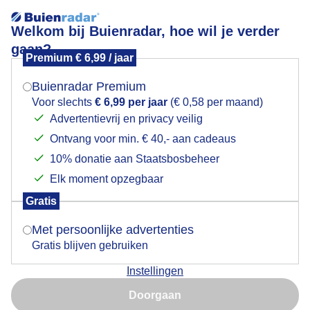
Welkom bij Buienradar, hoe wil je verder
gaan?
Premium € 6,99 / jaar
Mogen we je locatie gebruiken voor het
arcus
weer?
Buienradar Premium
Voor slechts
€ 6,99 per jaar
(€ 0,58 per maand)
Advertentievrij en privacy veilig
Ontvang voor min. € 40,- aan cadeaus
Indien je hier nog geen akkoord op hebt gegeven,
verschijnt er zo een pop-up uit je browser waarin
10% donatie aan Staatsbosbeheer
Een moment geduld aub...
deze toestemming gevraagd wordt.
Elk moment opzegbaar
Populaire categorieën
Gratis
Is goed, toon de popup
Met persoonlijke advertenties
Lente
Gratis blijven gebruiken
Zomer
Instellingen
Herfst
Nu niet, misschien later
Doorgaan
Gebruik je Safari en wil je niet elke dag deze pop-up zien?