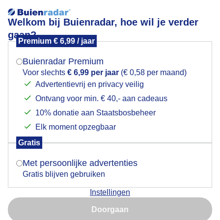
Welkom bij Buienradar, hoe wil je verder
gaan?
Premium € 6,99 / jaar
Mogen we je locatie gebruiken voor het
anderweer
weer?
Buienradar Premium
Voor slechts
€ 6,99 per jaar
(€ 0,58 per maand)
Advertentievrij en privacy veilig
Ontvang voor min. € 40,- aan cadeaus
Indien je hier nog geen akkoord op hebt gegeven,
verschijnt er zo een pop-up uit je browser waarin
10% donatie aan Staatsbosbeheer
Een moment geduld aub...
deze toestemming gevraagd wordt.
Elk moment opzegbaar
Populaire categorieën
Gratis
Is goed, toon de popup
Met persoonlijke advertenties
Lente
Gratis blijven gebruiken
Zomer
Instellingen
Herfst
Nu niet, misschien later
Doorgaan
Gebruik je Safari en wil je niet elke dag deze pop-up zien?