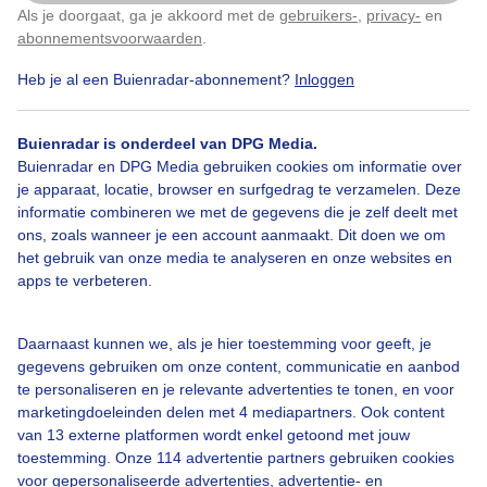
Als je doorgaat, ga je akkoord met de
gebruikers-
,
privacy-
en
Klik
hier
om dit aan te passen
abonnementsvoorwaarden
.
Heb je al een Buienradar-abonnement?
Inloggen
Over Buienradar
Buienradar is onderdeel van DPG Media.
Bedrijfsgegevens
Buienradar en DPG Media gebruiken cookies om informatie over
Veelgestelde vragen
je apparaat, locatie, browser en surfgedrag te verzamelen. Deze
informatie combineren we met de gegevens die je zelf deelt met
Contact
ons, zoals wanneer je een account aanmaakt. Dit doen we om
het gebruik van onze media te analyseren en onze websites en
Toegankelijkheid
apps te verbeteren.
Gebruikersvoorwaarden
Adverteren
Daarnaast kunnen we, als je hier toestemming voor geeft, je
gegevens gebruiken om onze content, communicatie en aanbod
Buienradar Team
te personaliseren en je relevante advertenties te tonen, en voor
Privacy beleid
marketingdoeleinden delen met 4 mediapartners. Ook content
van 13 externe platformen wordt enkel getoond met jouw
Cookie beleid
toestemming. Onze 114 advertentie partners gebruiken cookies
voor gepersonaliseerde advertenties, advertentie- en
Privacy instellingen