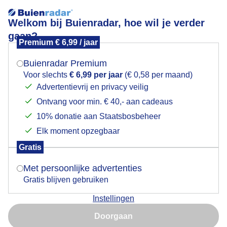
Welkom bij Buienradar, hoe wil je verder
gaan?
Premium € 6,99 / jaar
Mogen we je locatie gebruiken voor het
Lees meer.
weer?
Buienradar Premium
afentoeeenbui
Voor slechts
€ 6,99 per jaar
(€ 0,58 per maand)
Advertentievrij en privacy veilig
Ontvang voor min. € 40,- aan cadeaus
Indien je hier nog geen akkoord op hebt gegeven,
verschijnt er zo een pop-up uit je browser waarin
10% donatie aan Staatsbosbeheer
deze toestemming gevraagd wordt.
Elk moment opzegbaar
Een moment geduld aub...
Gratis
Is goed, toon de popup
Met persoonlijke advertenties
Populaire categorieën
Gratis blijven gebruiken
Lente
Instellingen
Nu niet, misschien later
Zomer
Doorgaan
Herfst
Gebruik je Safari en wil je niet elke dag deze pop-up zien?