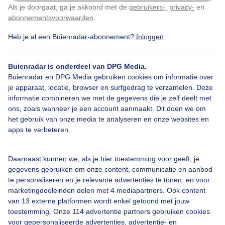
Als je doorgaat, ga je akkoord met de
gebruikers-
,
privacy-
en
Klik
hier
om dit aan te passen
abonnementsvoorwaarden
.
Heb je al een Buienradar-abonnement?
Inloggen
Over Buienradar
Buienradar is onderdeel van DPG Media.
Buienradar en DPG Media gebruiken cookies om informatie over
je apparaat, locatie, browser en surfgedrag te verzamelen. Deze
Bedrijfsgegevens
informatie combineren we met de gegevens die je zelf deelt met
ons, zoals wanneer je een account aanmaakt. Dit doen we om
Veelgestelde vragen
het gebruik van onze media te analyseren en onze websites en
Contact
apps te verbeteren.
Toegankelijkheid
Daarnaast kunnen we, als je hier toestemming voor geeft, je
Gebruikersvoorwaarden
gegevens gebruiken om onze content, communicatie en aanbod
Adverteren
te personaliseren en je relevante advertenties te tonen, en voor
marketingdoeleinden delen met 4 mediapartners. Ook content
Buienradar Team
van 13 externe platformen wordt enkel getoond met jouw
Privacy beleid
toestemming. Onze 114 advertentie partners gebruiken cookies
voor gepersonaliseerde advertenties, advertentie- en