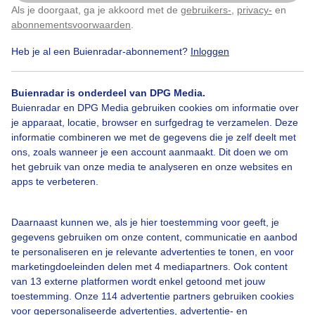
Als je doorgaat, ga je akkoord met de
gebruikers-
,
privacy-
en
Klik
hier
om dit aan te passen
abonnementsvoorwaarden
.
Heb je al een Buienradar-abonnement?
Inloggen
Over Buienradar
Buienradar is onderdeel van DPG Media.
Bedrijfsgegevens
Buienradar en DPG Media gebruiken cookies om informatie over
Veelgestelde vragen
je apparaat, locatie, browser en surfgedrag te verzamelen. Deze
informatie combineren we met de gegevens die je zelf deelt met
Contact
ons, zoals wanneer je een account aanmaakt. Dit doen we om
het gebruik van onze media te analyseren en onze websites en
Toegankelijkheid
apps te verbeteren.
Gebruikersvoorwaarden
Adverteren
Daarnaast kunnen we, als je hier toestemming voor geeft, je
gegevens gebruiken om onze content, communicatie en aanbod
Buienradar Team
te personaliseren en je relevante advertenties te tonen, en voor
Privacy beleid
marketingdoeleinden delen met 4 mediapartners. Ook content
van 13 externe platformen wordt enkel getoond met jouw
Cookie beleid
toestemming. Onze 114 advertentie partners gebruiken cookies
voor gepersonaliseerde advertenties, advertentie- en
Privacy instellingen