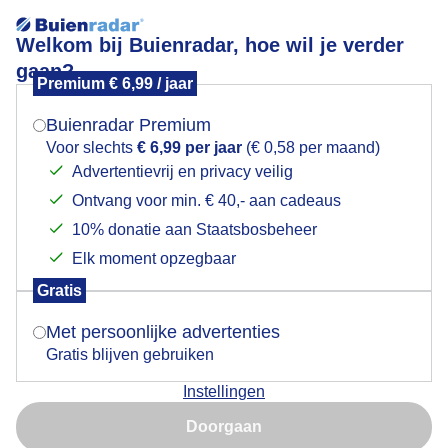
Welkom bij Buienradar, hoe wil je verder
gaan?
Premium € 6,99 / jaar
Mogen we je locatie gebruiken voor het
aangenaamwarm
weer?
Buienradar Premium
Voor slechts
€ 6,99 per jaar
(€ 0,58 per maand)
Advertentievrij en privacy veilig
Ontvang voor min. € 40,- aan cadeaus
Indien je hier nog geen akkoord op hebt gegeven,
verschijnt er zo een pop-up uit je browser waarin
10% donatie aan Staatsbosbeheer
Een moment geduld aub...
deze toestemming gevraagd wordt.
Elk moment opzegbaar
Populaire categorieën
Gratis
Is goed, toon de popup
Met persoonlijke advertenties
Lente
Gratis blijven gebruiken
Zomer
Instellingen
Herfst
Nu niet, misschien later
Doorgaan
Gebruik je Safari en wil je niet elke dag deze pop-up zien?