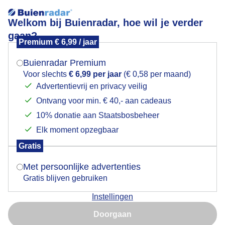
Welkom bij Buienradar, hoe wil je verder
gaan?
Premium € 6,99 / jaar
Mogen we je locatie gebruiken voor het
aangekleedopstrand
weer?
Buienradar Premium
Voor slechts
€ 6,99 per jaar
(€ 0,58 per maand)
Advertentievrij en privacy veilig
Ontvang voor min. € 40,- aan cadeaus
Indien je hier nog geen akkoord op hebt gegeven,
verschijnt er zo een pop-up uit je browser waarin
10% donatie aan Staatsbosbeheer
Een moment geduld aub...
deze toestemming gevraagd wordt.
Elk moment opzegbaar
Populaire categorieën
Gratis
Is goed, toon de popup
Met persoonlijke advertenties
Lente
Gratis blijven gebruiken
Zomer
Instellingen
Herfst
Nu niet, misschien later
Doorgaan
Gebruik je Safari en wil je niet elke dag deze pop-up zien?