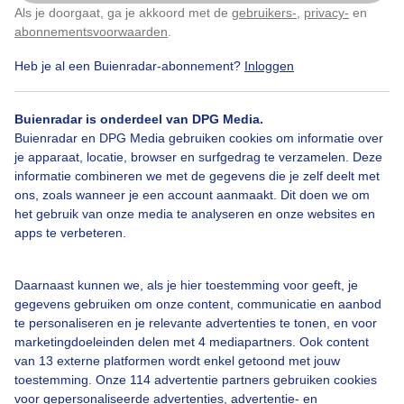
Als je doorgaat, ga je akkoord met de
gebruikers-
,
privacy-
en
Klik
hier
om dit aan te passen
abonnementsvoorwaarden
.
Heb je al een Buienradar-abonnement?
Inloggen
Over Buienradar
Buienradar is onderdeel van DPG Media.
Bedrijfsgegevens
Buienradar en DPG Media gebruiken cookies om informatie over
Veelgestelde vragen
je apparaat, locatie, browser en surfgedrag te verzamelen. Deze
informatie combineren we met de gegevens die je zelf deelt met
Contact
ons, zoals wanneer je een account aanmaakt. Dit doen we om
het gebruik van onze media te analyseren en onze websites en
Toegankelijkheid
apps te verbeteren.
Gebruikersvoorwaarden
Adverteren
Daarnaast kunnen we, als je hier toestemming voor geeft, je
gegevens gebruiken om onze content, communicatie en aanbod
Buienradar Team
te personaliseren en je relevante advertenties te tonen, en voor
Privacy beleid
marketingdoeleinden delen met 4 mediapartners. Ook content
van 13 externe platformen wordt enkel getoond met jouw
Cookie beleid
toestemming. Onze 114 advertentie partners gebruiken cookies
voor gepersonaliseerde advertenties, advertentie- en
Privacy instellingen