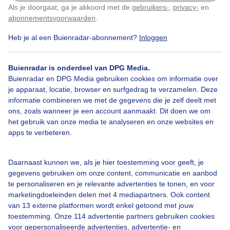
Als je doorgaat, ga je akkoord met de
gebruikers-
,
privacy-
en
Klik
hier
om dit aan te passen
abonnementsvoorwaarden
.
Heb je al een Buienradar-abonnement?
Inloggen
Over Buienradar
Buienradar is onderdeel van DPG Media.
Bedrijfsgegevens
Buienradar en DPG Media gebruiken cookies om informatie over
Veelgestelde vragen
je apparaat, locatie, browser en surfgedrag te verzamelen. Deze
informatie combineren we met de gegevens die je zelf deelt met
Contact
ons, zoals wanneer je een account aanmaakt. Dit doen we om
het gebruik van onze media te analyseren en onze websites en
Toegankelijkheid
apps te verbeteren.
Gebruikersvoorwaarden
Adverteren
Daarnaast kunnen we, als je hier toestemming voor geeft, je
gegevens gebruiken om onze content, communicatie en aanbod
Buienradar Team
te personaliseren en je relevante advertenties te tonen, en voor
Privacy beleid
marketingdoeleinden delen met 4 mediapartners. Ook content
van 13 externe platformen wordt enkel getoond met jouw
Cookie beleid
toestemming. Onze 114 advertentie partners gebruiken cookies
voor gepersonaliseerde advertenties, advertentie- en
Privacy instellingen