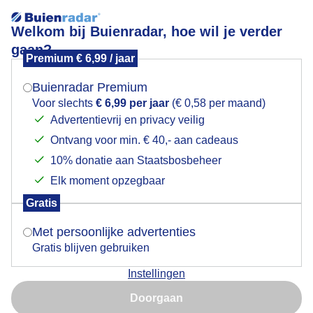
Welkom bij Buienradar, hoe wil je verder
gaan?
Premium € 6,99 / jaar
Mogen we je locatie gebruiken voor het
aandewaterkant
weer?
Buienradar Premium
Voor slechts
€ 6,99 per jaar
(€ 0,58 per maand)
Advertentievrij en privacy veilig
Ontvang voor min. € 40,- aan cadeaus
Indien je hier nog geen akkoord op hebt gegeven,
verschijnt er zo een pop-up uit je browser waarin
10% donatie aan Staatsbosbeheer
Een moment geduld aub...
deze toestemming gevraagd wordt.
Elk moment opzegbaar
Populaire categorieën
Gratis
Is goed, toon de popup
Met persoonlijke advertenties
Lente
Gratis blijven gebruiken
Zomer
Instellingen
Herfst
Nu niet, misschien later
Doorgaan
Gebruik je Safari en wil je niet elke dag deze pop-up zien?