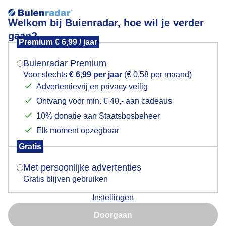
Welkom bij Buienradar, hoe wil je verder
gaan?
Premium € 6,99 / jaar
Mogen we je locatie gebruiken voor het
wiosna
weer?
Buienradar Premium
Voor slechts
€ 6,99 per jaar
(€ 0,58 per maand)
Advertentievrij en privacy veilig
Ontvang voor min. € 40,- aan cadeaus
Indien je hier nog geen akkoord op hebt gegeven,
verschijnt er zo een pop-up uit je browser waarin
10% donatie aan Staatsbosbeheer
Een moment geduld aub...
deze toestemming gevraagd wordt.
Elk moment opzegbaar
Populaire categorieën
Gratis
Is goed, toon de popup
Met persoonlijke advertenties
Lente
Gratis blijven gebruiken
Zomer
Instellingen
Herfst
Nu niet, misschien later
Doorgaan
Gebruik je Safari en wil je niet elke dag deze pop-up zien?