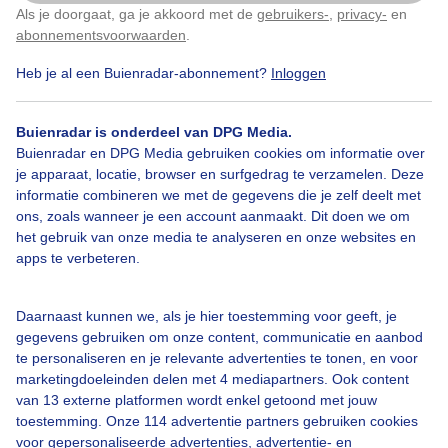
Als je doorgaat, ga je akkoord met de
gebruikers-
,
privacy-
en
Klik
hier
om dit aan te passen
abonnementsvoorwaarden
.
Heb je al een Buienradar-abonnement?
Inloggen
Over Buienradar
Buienradar is onderdeel van DPG Media.
Bedrijfsgegevens
Buienradar en DPG Media gebruiken cookies om informatie over
Veelgestelde vragen
je apparaat, locatie, browser en surfgedrag te verzamelen. Deze
informatie combineren we met de gegevens die je zelf deelt met
Contact
ons, zoals wanneer je een account aanmaakt. Dit doen we om
het gebruik van onze media te analyseren en onze websites en
Toegankelijkheid
apps te verbeteren.
Gebruikersvoorwaarden
Adverteren
Daarnaast kunnen we, als je hier toestemming voor geeft, je
gegevens gebruiken om onze content, communicatie en aanbod
Buienradar Team
te personaliseren en je relevante advertenties te tonen, en voor
Privacy beleid
marketingdoeleinden delen met 4 mediapartners. Ook content
van 13 externe platformen wordt enkel getoond met jouw
Cookie beleid
toestemming. Onze 114 advertentie partners gebruiken cookies
voor gepersonaliseerde advertenties, advertentie- en
Privacy instellingen