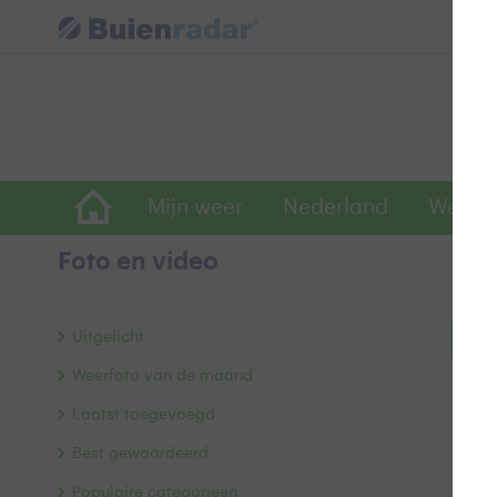
Mijn weer
Nederland
Wereld
Foto en video
Uitgelicht
Bek
Weerfoto van de maand
Laatst toegevoegd
Best gewaardeerd
Populaire categorieën