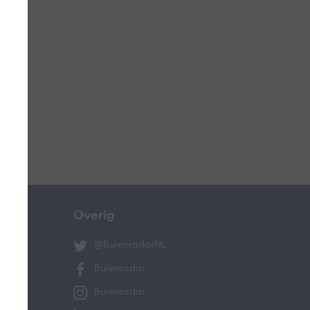
ucht
n
lo
Overig
@BuienradarNL
Buienradar
Buienradar
and