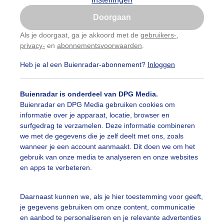
Is goed, toon de popup
Doorgaan
Nu niet, misschien later
categorieën
Als je doorgaat, ga je akkoord met de
gebruikers-
,
privacy-
en
abonnementsvoorwaarden
.
Gebruik je Safari en wil je niet elke dag deze pop-up
auwelucht
##terras
#bewolking
#bewolkt
#blauwel
zien?
Heb je al een Buienradar-abonnement?
Inloggen
Klik
hier
om dit aan te passen
oemen
#boten
#camping
#coderoze
#donkerewolke
Buienradar is onderdeel van DPG Media.
oogte
#duinen
#fietser
#fietsers
#grondmist
#ha
Buienradar en DPG Media gebruiken cookies om
informatie over je apparaat, locatie, browser en
 alle categorieën
te
#hittegolf
#kinderen
#kiters
#kurkdroog
surfgedrag te verzamelen. Deze informatie combineren
we met de gegevens die je zelf deelt met ons, zoals
vendestandbeelden
#maan
#mensen
#mist
#molen
wanneer je een account aanmaakt. Dit doen we om het
uienradar
Mijn weer
gebruik van onze media te analyseren en onze websites
uur
#opklaringen
#paraplu
#parasol
#regenboog
en apps te verbeteren.
fsgegevens
De Bilt
enbui
#regenwolken
#schilders
#sluierbewolking
stelde vragen
Daarnaast kunnen we, als je hier toestemming voor geeft,
je gegevens gebruiken om onze content, communicatie
t
pelwolkjes
#strakblauwe_lucht
#strakblauwelucht
#str
en aanbod te personaliseren en je relevante advertenties