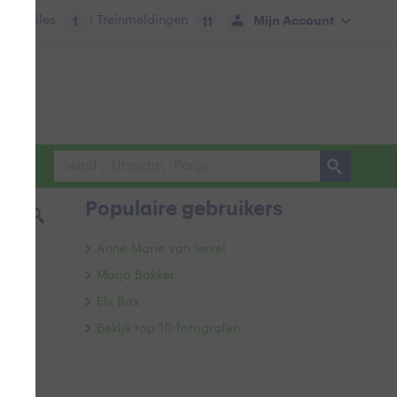
tie:
Files
| Treinmeldingen
Mijn Account
1
11
Populaire gebruikers
Anne-Marie van Iersel
Marja Bakker
Els Bax
Bekijk top 10 fotografen