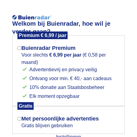
Reisinforma
Welkom bij Buienradar, hoe wil je
verder gaan?
Premium € 6,99 / jaar
Buienradar Premium
Voor slechts
€ 6,99 per jaar
(€ 0,58 per
wijd
Foto en video
Weerzine
maand)
Mogen we je locatie gebruiken voor
Advertentievrij en privacy veilig
het weer?
Zoeken in foto & video:
Ontvang voor min. € 40,- aan cadeaus
10% donatie aan Staatsbosbeheer
ijk slideshow
Elk moment opzegbaar
Indien je hier nog geen akkoord op hebt
Gratis
gegeven, verschijnt er zo een pop-up uit
je browser waarin deze toestemming
Met persoonlijke advertenties
gevraagd wordt.
Gratis blijven gebruiken
Een moment geduld aub...
Instellingen