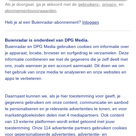
heeft de vogel een lange, dunne snavel, rode ogen en
Als je doorgaat, ga je akkoord met de
gebruikers-
,
privacy-
en
Klik
hier
om dit aan te passen
rozebruine poten.
abonnementsvoorwaarden
.
Heb je al een Buienradar-abonnement?
Inloggen
Door: Regina Vastenhout
Gemaakt: 22-07-2020, 1361x bekeken
Buienradar is onderdeel van DPG Media.
Buienradar en DPG Media gebruiken cookies om informatie over
9
je apparaat, locatie, browser en surfgedrag te verzamelen. Deze
Waterral
Natuur
informatie combineren we met de gegevens die je zelf deelt met
ons, zoals wanneer je een account aanmaakt. Dit doen we om
het gebruik van onze media te analyseren en onze websites en
apps te verbeteren.
Bekijk slideshow
Daarnaast kunnen we, als je hier toestemming voor geeft, je
gegevens gebruiken om onze content, communicatie en aanbod
te personaliseren en je relevante advertenties te tonen, en voor
marketingdoeleinden delen met 4 mediapartners. Ook content
van 13 externe platformen wordt enkel getoond met jouw
Een moment geduld aub...
toestemming. Onze 114 advertentie partners gebruiken cookies
voor gepersonaliseerde advertenties, advertentie- en