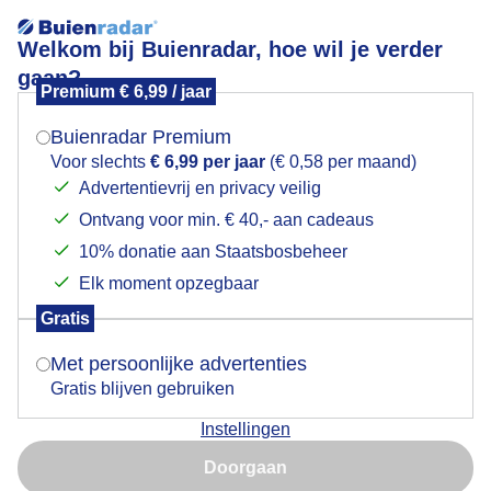
Welkom bij Buienradar, hoe wil je verder
gaan?
Premium € 6,99 / jaar
Mogen we je locatie gebruiken voor het
Waterral
weer?
Buienradar Premium
Voor slechts
€ 6,99 per jaar
(€ 0,58 per maand)
Advertentievrij en privacy veilig
Ontvang voor min. € 40,- aan cadeaus
Indien je hier nog geen akkoord op hebt gegeven,
verschijnt er zo een pop-up uit je browser waarin
10% donatie aan Staatsbosbeheer
deze toestemming gevraagd wordt.
Elk moment opzegbaar
Gratis
Is goed, toon de popup
Met persoonlijke advertenties
Gratis blijven gebruiken
De waterral wordt ongeveer 22 tot 28 cm lang. Het
Instellingen
verenkleed bestaat uit een kastanjebruine bovenzijde
Nu niet, misschien later
met zwarte strepen en een blauwgrijze onderzijde met
Doorgaan
gestreepte flanken en een witte onderstaart. Verder
Gebruik je Safari en wil je niet elke dag deze pop-up zien?