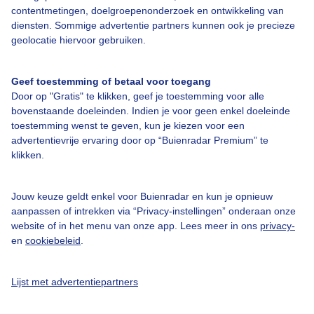
contentmetingen, doelgroepenonderzoek en ontwikkeling van
diensten. Sommige advertentie partners kunnen ook je precieze
geolocatie hiervoor gebruiken.
Over Buienradar
Geef toestemming of betaal voor toegang
Door op "Gratis" te klikken, geef je toestemming voor alle
bovenstaande doeleinden. Indien je voor geen enkel doeleinde
Bedrijfsgegevens
toestemming wenst te geven, kun je kiezen voor een
advertentievrije ervaring door op “Buienradar Premium” te
Veelgestelde vragen
klikken.
Contact
Toegankelijkheid
Jouw keuze geldt enkel voor Buienradar en kun je opnieuw
aanpassen of intrekken via “Privacy-instellingen” onderaan onze
Gebruikersvoorwaarden
website of in het menu van onze app. Lees meer in ons
privacy-
Adverteren
en
cookiebeleid
.
Buienradar Team
Lijst met advertentiepartners
Privacy beleid
Cookie beleid