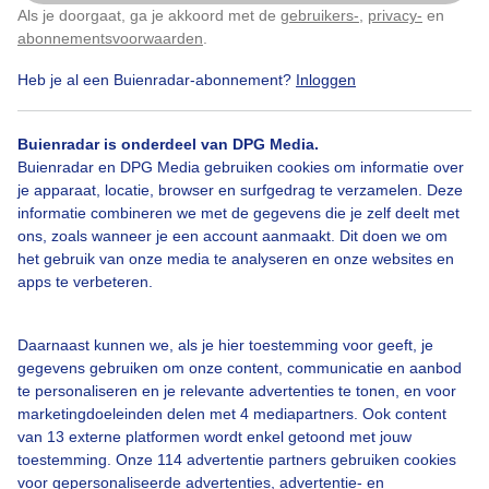
Als je doorgaat, ga je akkoord met de
gebruikers-
,
privacy-
en
Klik
hier
om dit aan te passen
abonnementsvoorwaarden
.
Heb je al een Buienradar-abonnement?
Inloggen
Over Buienradar
Buienradar is onderdeel van DPG Media.
Bedrijfsgegevens
Buienradar en DPG Media gebruiken cookies om informatie over
Veelgestelde vragen
je apparaat, locatie, browser en surfgedrag te verzamelen. Deze
informatie combineren we met de gegevens die je zelf deelt met
Contact
ons, zoals wanneer je een account aanmaakt. Dit doen we om
het gebruik van onze media te analyseren en onze websites en
Toegankelijkheid
apps te verbeteren.
Gebruikersvoorwaarden
Adverteren
Daarnaast kunnen we, als je hier toestemming voor geeft, je
gegevens gebruiken om onze content, communicatie en aanbod
Buienradar Team
te personaliseren en je relevante advertenties te tonen, en voor
Privacy beleid
marketingdoeleinden delen met 4 mediapartners. Ook content
van 13 externe platformen wordt enkel getoond met jouw
Cookie beleid
toestemming. Onze 114 advertentie partners gebruiken cookies
voor gepersonaliseerde advertenties, advertentie- en
Privacy instellingen