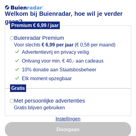
Welkom bij Buienradar, hoe wil je verder
gaan?
Premium € 6,99 / jaar
Mogen we je locatie gebruiken voor het
wandelen
weer?
Buienradar Premium
Voor slechts
€ 6,99 per jaar
(€ 0,58 per maand)
Advertentievrij en privacy veilig
Ontvang voor min. € 40,- aan cadeaus
Indien je hier nog geen akkoord op hebt gegeven,
verschijnt er zo een pop-up uit je browser waarin
10% donatie aan Staatsbosbeheer
Een moment geduld aub...
deze toestemming gevraagd wordt.
Elk moment opzegbaar
Populaire categorieën
Gratis
Is goed, toon de popup
Met persoonlijke advertenties
Lente
Gratis blijven gebruiken
Zomer
Instellingen
Herfst
Nu niet, misschien later
Doorgaan
Gebruik je Safari en wil je niet elke dag deze pop-up zien?