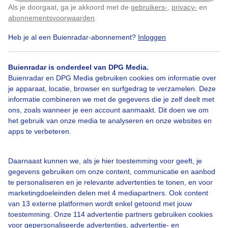
Als je doorgaat, ga je akkoord met de
gebruikers-
,
privacy-
en
Klik
hier
om dit aan te passen
abonnementsvoorwaarden
.
Heb je al een Buienradar-abonnement?
Inloggen
Over Buienradar
Buienradar is onderdeel van DPG Media.
Bedrijfsgegevens
Buienradar en DPG Media gebruiken cookies om informatie over
Veelgestelde vragen
je apparaat, locatie, browser en surfgedrag te verzamelen. Deze
informatie combineren we met de gegevens die je zelf deelt met
Contact
ons, zoals wanneer je een account aanmaakt. Dit doen we om
het gebruik van onze media te analyseren en onze websites en
Toegankelijkheid
apps te verbeteren.
Gebruikersvoorwaarden
Adverteren
Daarnaast kunnen we, als je hier toestemming voor geeft, je
gegevens gebruiken om onze content, communicatie en aanbod
Buienradar Team
te personaliseren en je relevante advertenties te tonen, en voor
Privacy beleid
marketingdoeleinden delen met 4 mediapartners. Ook content
van 13 externe platformen wordt enkel getoond met jouw
Cookie beleid
toestemming. Onze 114 advertentie partners gebruiken cookies
voor gepersonaliseerde advertenties, advertentie- en
Privacy instellingen