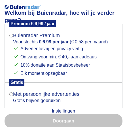
Welkom bij Buienradar, hoe wil je verder
gaan?
Premium € 6,99 / jaar
Mogen we je locatie gebruiken voor het
stralendblauw
weer?
Buienradar Premium
Voor slechts
€ 6,99 per jaar
(€ 0,58 per maand)
Advertentievrij en privacy veilig
Ontvang voor min. € 40,- aan cadeaus
Indien je hier nog geen akkoord op hebt gegeven,
verschijnt er zo een pop-up uit je browser waarin
10% donatie aan Staatsbosbeheer
Een moment geduld aub...
deze toestemming gevraagd wordt.
Elk moment opzegbaar
Populaire categorieën
Gratis
Is goed, toon de popup
Met persoonlijke advertenties
Lente
Gratis blijven gebruiken
Zomer
Instellingen
Herfst
Nu niet, misschien later
Doorgaan
Gebruik je Safari en wil je niet elke dag deze pop-up zien?