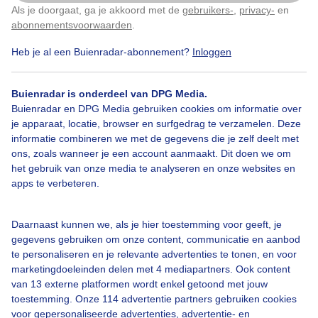
Als je doorgaat, ga je akkoord met de
gebruikers-
,
privacy-
en
Klik
hier
om dit aan te passen
abonnementsvoorwaarden
.
Heb je al een Buienradar-abonnement?
Inloggen
Over Buienradar
Buienradar is onderdeel van DPG Media.
Buienradar en DPG Media gebruiken cookies om informatie over
je apparaat, locatie, browser en surfgedrag te verzamelen. Deze
Bedrijfsgegevens
informatie combineren we met de gegevens die je zelf deelt met
ons, zoals wanneer je een account aanmaakt. Dit doen we om
Veelgestelde vragen
het gebruik van onze media te analyseren en onze websites en
Contact
apps te verbeteren.
Toegankelijkheid
Daarnaast kunnen we, als je hier toestemming voor geeft, je
Gebruikersvoorwaarden
gegevens gebruiken om onze content, communicatie en aanbod
Adverteren
te personaliseren en je relevante advertenties te tonen, en voor
marketingdoeleinden delen met 4 mediapartners. Ook content
Buienradar Team
van 13 externe platformen wordt enkel getoond met jouw
Privacy beleid
toestemming. Onze 114 advertentie partners gebruiken cookies
voor gepersonaliseerde advertenties, advertentie- en