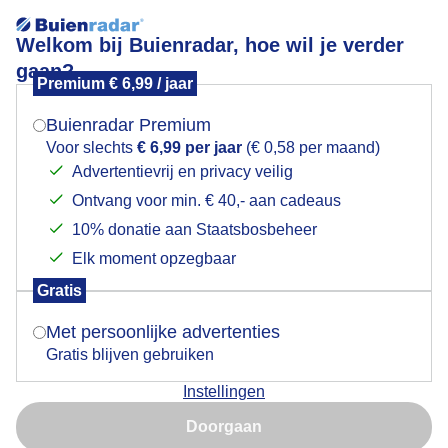
Welkom bij Buienradar, hoe wil je verder
gaan?
Premium € 6,99 / jaar
Mogen we je locatie gebruiken voor het
Lees meer.
weer?
Buienradar Premium
spruitenoogsten
Voor slechts
€ 6,99 per jaar
(€ 0,58 per maand)
Advertentievrij en privacy veilig
Ontvang voor min. € 40,- aan cadeaus
Indien je hier nog geen akkoord op hebt gegeven,
verschijnt er zo een pop-up uit je browser waarin
10% donatie aan Staatsbosbeheer
deze toestemming gevraagd wordt.
Elk moment opzegbaar
Een moment geduld aub...
Gratis
Is goed, toon de popup
Met persoonlijke advertenties
Populaire categorieën
Gratis blijven gebruiken
Lente
Instellingen
Nu niet, misschien later
Zomer
Doorgaan
Herfst
Gebruik je Safari en wil je niet elke dag deze pop-up zien?