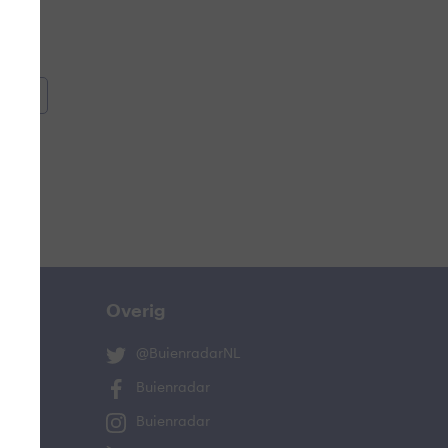
oemen
e
Overig
@BuienradarNL
Buienradar
Buienradar
ucht