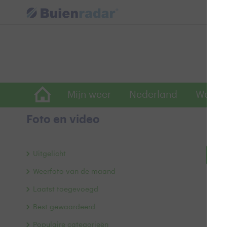
Mijn weer
Nederland
Wereld
Foto en video
Uitgelicht
Bek
Weerfoto van de maand
Laatst toegevoegd
Best gewaardeerd
Populaire categorieën