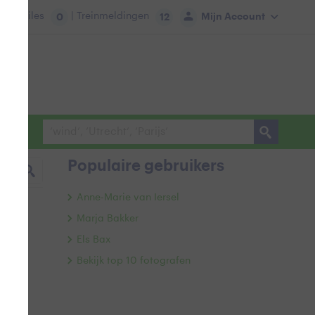
tie:
Files
| Treinmeldingen
Mijn Account
0
12
Populaire gebruikers
Anne-Marie van Iersel
Marja Bakker
Els Bax
Bekijk top 10 fotografen