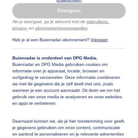
Is goed, toon de popup
Doorgaan
Nu niet, misschien later
categorieën
Als je doorgaat, ga je akkoord met de
gebruikers-
,
privacy-
en
abonnementsvoorwaarden
.
Gebruik je Safari en wil je niet elke dag deze pop-up
auwelucht
#bewolking
#bewolkt
#blauwelucht
#bl
zien?
Heb je al een Buienradar-abonnement?
Inloggen
Klik
hier
om dit aan te passen
ten
#camping
#coderoze
#donkerewolken
#droogt
Buienradar is onderdeel van DPG Media.
nen
#fietser
#fietsers
#grondmist
#halo
#hitte
Buienradar en DPG Media gebruiken cookies om
informatie over je apparaat, locatie, browser en
 alle categorieën
tegolf
#kinderen
#kiters
#kurkdroog
surfgedrag te verzamelen. Deze informatie combineren
we met de gegevens die je zelf deelt met ons, zoals
vendestandbeelden
#maan
#mensen
#mist
#molen
wanneer je een account aanmaakt. Dit doen we om het
uienradar
Mijn weer
gebruik van onze media te analyseren en onze websites
uur
#opklaringen
#paraplu
#parasol
#regenboog
en apps te verbeteren.
fsgegevens
De Bilt
enbui
#regenwolken
#schapen
#schilders
stelde vragen
Daarnaast kunnen we, als je hier toestemming voor geeft,
je gegevens gebruiken om onze content, communicatie
t
ierbewolking
#sproeien
#stapelwolkjes
#strakblauwe_l
en aanbod te personaliseren en je relevante advertenties