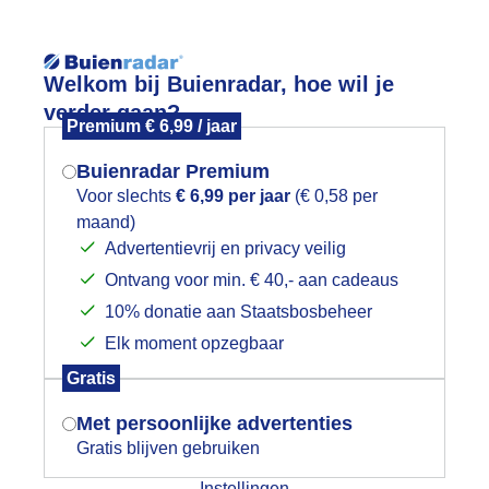
Reisinforma
Welkom bij Buienradar, hoe wil je
verder gaan?
Premium € 6,99 / jaar
Buienradar Premium
Voor slechts
€ 6,99 per jaar
(€ 0,58 per
wijd
Foto en video
Weerzine
maand)
Mogen we je locatie gebruiken voor
Advertentievrij en privacy veilig
het weer?
Zoeken in foto & video:
Ontvang voor min. € 40,- aan cadeaus
10% donatie aan Staatsbosbeheer
ijk slideshow
Elk moment opzegbaar
Indien je hier nog geen akkoord op hebt
Gratis
gegeven, verschijnt er zo een pop-up uit
je browser waarin deze toestemming
Met persoonlijke advertenties
gevraagd wordt.
Gratis blijven gebruiken
Een moment geduld aub...
Instellingen