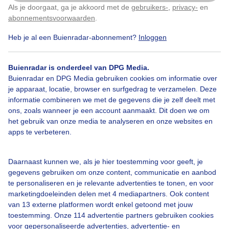
Als je doorgaat, ga je akkoord met de
gebruikers-
,
privacy-
en
Klik
hier
om dit aan te passen
abonnementsvoorwaarden
.
Heb je al een Buienradar-abonnement?
Inloggen
Over Buienradar
Buienradar is onderdeel van DPG Media.
Bedrijfsgegevens
Buienradar en DPG Media gebruiken cookies om informatie over
Veelgestelde vragen
je apparaat, locatie, browser en surfgedrag te verzamelen. Deze
informatie combineren we met de gegevens die je zelf deelt met
Contact
ons, zoals wanneer je een account aanmaakt. Dit doen we om
het gebruik van onze media te analyseren en onze websites en
Toegankelijkheid
apps te verbeteren.
Gebruikersvoorwaarden
Adverteren
Daarnaast kunnen we, als je hier toestemming voor geeft, je
gegevens gebruiken om onze content, communicatie en aanbod
Buienradar Team
te personaliseren en je relevante advertenties te tonen, en voor
Privacy beleid
marketingdoeleinden delen met 4 mediapartners. Ook content
van 13 externe platformen wordt enkel getoond met jouw
Cookie beleid
toestemming. Onze 114 advertentie partners gebruiken cookies
voor gepersonaliseerde advertenties, advertentie- en
Privacy instellingen