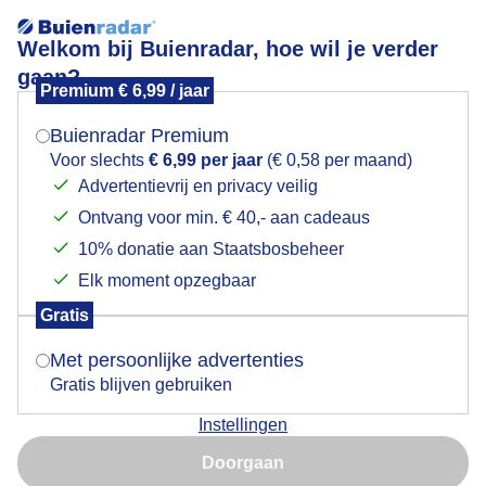
Welkom bij Buienradar, hoe wil je verder
gaan?
Premium € 6,99 / jaar
Mogen we je locatie gebruiken voor het
muziek
weer?
Buienradar Premium
Voor slechts
€ 6,99 per jaar
(€ 0,58 per maand)
Advertentievrij en privacy veilig
Ontvang voor min. € 40,- aan cadeaus
Indien je hier nog geen akkoord op hebt gegeven,
verschijnt er zo een pop-up uit je browser waarin
10% donatie aan Staatsbosbeheer
Een moment geduld aub...
deze toestemming gevraagd wordt.
Elk moment opzegbaar
Populaire categorieën
Gratis
Is goed, toon de popup
Met persoonlijke advertenties
Lente
Gratis blijven gebruiken
Zomer
Instellingen
Herfst
Nu niet, misschien later
Doorgaan
Gebruik je Safari en wil je niet elke dag deze pop-up zien?