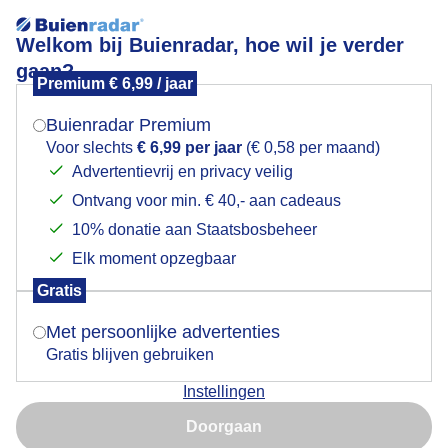
Welkom bij Buienradar, hoe wil je verder
gaan?
Premium € 6,99 / jaar
Mogen we je locatie gebruiken voor het
Lees meer.
weer?
Buienradar Premium
muntgoudhaantje
Voor slechts
€ 6,99 per jaar
(€ 0,58 per maand)
Advertentievrij en privacy veilig
Ontvang voor min. € 40,- aan cadeaus
Indien je hier nog geen akkoord op hebt gegeven,
verschijnt er zo een pop-up uit je browser waarin
10% donatie aan Staatsbosbeheer
deze toestemming gevraagd wordt.
Elk moment opzegbaar
Een moment geduld aub...
Gratis
Is goed, toon de popup
Met persoonlijke advertenties
Populaire categorieën
Gratis blijven gebruiken
Lente
Instellingen
Nu niet, misschien later
Zomer
Doorgaan
Herfst
Gebruik je Safari en wil je niet elke dag deze pop-up zien?