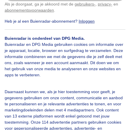
Als je doorgaat, ga je akkoord met de
gebruikers-
,
privacy-
en
Klik
hier
om dit aan te passen
abonnementsvoorwaarden
.
Heb je al een Buienradar-abonnement?
Inloggen
Over Buienradar
Buienradar is onderdeel van DPG Media.
Buienradar en DPG Media gebruiken cookies om informatie over
je apparaat, locatie, browser en surfgedrag te verzamelen. Deze
Bedrijfsgegevens
informatie combineren we met de gegevens die je zelf deelt met
ons, zoals wanneer je een account aanmaakt. Dit doen we om
Veelgestelde vragen
het gebruik van onze media te analyseren en onze websites en
Contact
apps te verbeteren.
Toegankelijkheid
Daarnaast kunnen we, als je hier toestemming voor geeft, je
Gebruikersvoorwaarden
gegevens gebruiken om onze content, communicatie en aanbod
Adverteren
te personaliseren en je relevante advertenties te tonen, en voor
marketingdoeleinden delen met 4 mediapartners. Ook content
Buienradar Team
van 13 externe platformen wordt enkel getoond met jouw
Privacy beleid
toestemming. Onze 114 advertentie partners gebruiken cookies
voor gepersonaliseerde advertenties, advertentie- en