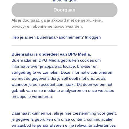
Is goed, toon de popup
Doorgaan
Nu niet, misschien later
categorieën
Als je doorgaat, ga je akkoord met de
gebruikers-
,
privacy-
en
abonnementsvoorwaarden
.
Gebruik je Safari en wil je niet elke dag deze pop-up
auwelucht
##terras
#bewolking
#bewolkt
#blauwel
zien?
Heb je al een Buienradar-abonnement?
Inloggen
Klik
hier
om dit aan te passen
oemen
#boten
#camping
#coderoze
#donkerewolke
Buienradar is onderdeel van DPG Media.
oogte
#duinen
#fietser
#fietsers
#grondmist
#ha
Buienradar en DPG Media gebruiken cookies om
informatie over je apparaat, locatie, browser en
 alle categorieën
te
#hittegolf
#kinderen
#kiters
#kurkdroog
surfgedrag te verzamelen. Deze informatie combineren
we met de gegevens die je zelf deelt met ons, zoals
vendestandbeelden
#maan
#mensen
#mist
#molen
wanneer je een account aanmaakt. Dit doen we om het
uienradar
Mijn weer
gebruik van onze media te analyseren en onze websites
uur
#opklaringen
#paraplu
#parasol
#regenboog
en apps te verbeteren.
fsgegevens
De Bilt
enbui
#regenwolken
#schilders
#sluierbewolking
stelde vragen
Daarnaast kunnen we, als je hier toestemming voor geeft,
je gegevens gebruiken om onze content, communicatie
t
pelwolkjes
#strakblauwe_lucht
#strakblauwelucht
#str
en aanbod te personaliseren en je relevante advertenties