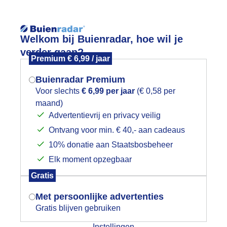
Reisinforma
Welkom bij Buienradar, hoe wil je
verder gaan?
Premium € 6,99 / jaar
Buienradar Premium
Voor slechts
€ 6,99 per jaar
(€ 0,58 per
wijd
Foto en video
Weerzine
maand)
Mogen we je locatie gebruiken voor
Advertentievrij en privacy veilig
het weer?
Zoeken in foto & video:
Ontvang voor min. € 40,- aan cadeaus
10% donatie aan Staatsbosbeheer
ijk slideshow
Elk moment opzegbaar
Indien je hier nog geen akkoord op hebt
Gratis
gegeven, verschijnt er zo een pop-up uit
je browser waarin deze toestemming
Met persoonlijke advertenties
gevraagd wordt.
Gratis blijven gebruiken
Een moment geduld aub...
Instellingen