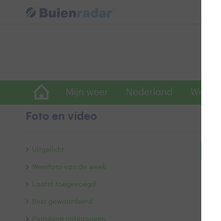
Mijn weer
Nederland
Wereld
Foto en video
Uitgelicht
Bek
Weerfoto van de week
Laatst toegevoegd
Best gewaardeerd
Populaire categorieën