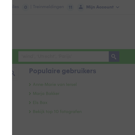
tie:
Files
| Treinmeldingen
Mijn Account
0
11
Populaire gebruikers
Anne-Marie van Iersel
Marja Bakker
Els Bax
Bekijk top 10 fotografen