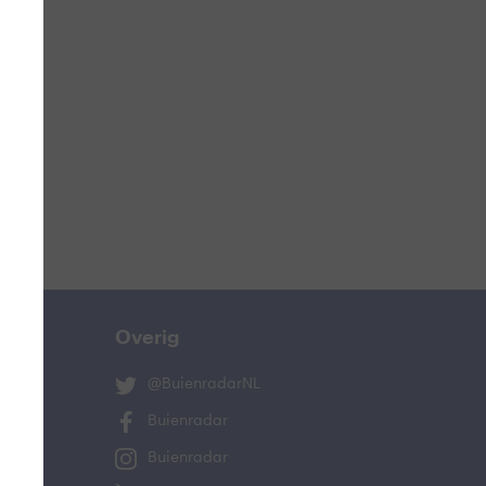
ucht
n
lo
Overig
@BuienradarNL
Buienradar
Buienradar
and