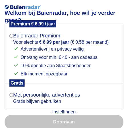
Welkom bij Buienradar, hoe wil je verder
gaan?
Premium € 6,99 / jaar
Mogen we je locatie gebruiken voor het
meteorenzwerm
weer?
Buienradar Premium
Voor slechts
€ 6,99 per jaar
(€ 0,58 per maand)
Advertentievrij en privacy veilig
Ontvang voor min. € 40,- aan cadeaus
Indien je hier nog geen akkoord op hebt gegeven,
verschijnt er zo een pop-up uit je browser waarin
10% donatie aan Staatsbosbeheer
Een moment geduld aub...
deze toestemming gevraagd wordt.
Elk moment opzegbaar
Populaire categorieën
Gratis
Is goed, toon de popup
Met persoonlijke advertenties
Lente
Gratis blijven gebruiken
Zomer
Instellingen
Herfst
Nu niet, misschien later
Doorgaan
Gebruik je Safari en wil je niet elke dag deze pop-up zien?