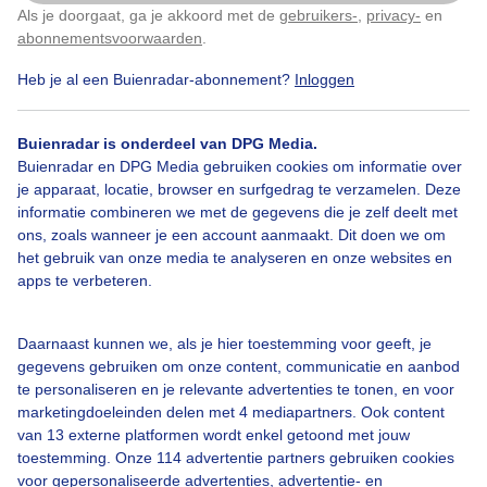
Als je doorgaat, ga je akkoord met de
gebruikers-
,
privacy-
en
Klik
hier
om dit aan te passen
abonnementsvoorwaarden
.
Heb je al een Buienradar-abonnement?
Inloggen
Over Buienradar
Buienradar is onderdeel van DPG Media.
Bedrijfsgegevens
Buienradar en DPG Media gebruiken cookies om informatie over
Veelgestelde vragen
je apparaat, locatie, browser en surfgedrag te verzamelen. Deze
informatie combineren we met de gegevens die je zelf deelt met
Contact
ons, zoals wanneer je een account aanmaakt. Dit doen we om
het gebruik van onze media te analyseren en onze websites en
Toegankelijkheid
apps te verbeteren.
Gebruikersvoorwaarden
Adverteren
Daarnaast kunnen we, als je hier toestemming voor geeft, je
gegevens gebruiken om onze content, communicatie en aanbod
Buienradar Team
te personaliseren en je relevante advertenties te tonen, en voor
Privacy beleid
marketingdoeleinden delen met 4 mediapartners. Ook content
van 13 externe platformen wordt enkel getoond met jouw
Cookie beleid
toestemming. Onze 114 advertentie partners gebruiken cookies
voor gepersonaliseerde advertenties, advertentie- en
Privacy instellingen