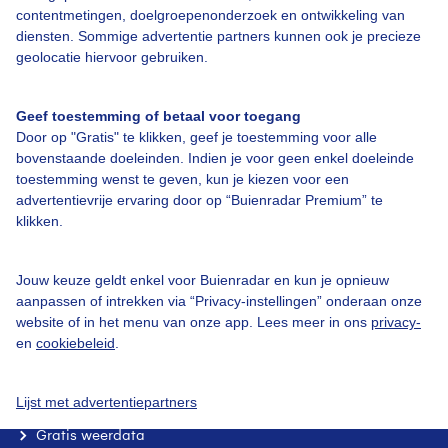
contentmetingen, doelgroepenonderzoek en ontwikkeling van
diensten. Sommige advertentie partners kunnen ook je precieze
Over Buienradar
geolocatie hiervoor gebruiken.
Bedrijfsgegevens
Geef toestemming of betaal voor toegang
Veelgestelde vragen
Door op "Gratis" te klikken, geef je toestemming voor alle
bovenstaande doeleinden. Indien je voor geen enkel doeleinde
Contact
toestemming wenst te geven, kun je kiezen voor een
Toegankelijkheid
advertentievrije ervaring door op “Buienradar Premium” te
klikken.
Gebruikersvoorwaarden
Adverteren
Jouw keuze geldt enkel voor Buienradar en kun je opnieuw
aanpassen of intrekken via “Privacy-instellingen” onderaan onze
Buienradar Team
website of in het menu van onze app. Lees meer in ons
privacy-
Privacy beleid
en
cookiebeleid
.
Cookie beleid
Lijst met advertentiepartners
Privacy instellingen
Gratis weerdata