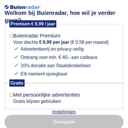
Welkom bij Buienradar, hoe wil je verder
gaan?
Premium € 6,99 / jaar
Het was mooi helder om Orioniden te fotograferen.
Buienradar Premium
Voor slechts
€ 6,99 per jaar
(€ 0,58 per maand)
Advertentievrij en privacy veilig
Ontvang voor min. € 40,- aan cadeaus
10% donatie aan Staatsbosbeheer
Elk moment opzegbaar
Gratis
Met persoonlijke advertenties
Gratis blijven gebruiken
Instellingen
Het was mooi helder om Orioniden te fotograferen.
Doorgaan