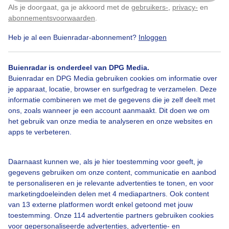
Als je doorgaat, ga je akkoord met de
gebruikers-
,
privacy-
en
Door: Hans Buls
Gemaakt: 28-10-2021, 428x bekeken
abonnementsvoorwaarden
.
Heb je al een Buienradar-abonnement?
Inloggen
#vallendester
Meteorenzwerm
Sterrenhemel
Buienradar is onderdeel van DPG Media.
Buienradar en DPG Media gebruiken cookies om informatie over
je apparaat, locatie, browser en surfgedrag te verzamelen. Deze
informatie combineren we met de gegevens die je zelf deelt met
Bekijk slideshow
ons, zoals wanneer je een account aanmaakt. Dit doen we om
het gebruik van onze media te analyseren en onze websites en
apps te verbeteren.
Daarnaast kunnen we, als je hier toestemming voor geeft, je
Een moment geduld aub...
gegevens gebruiken om onze content, communicatie en aanbod
te personaliseren en je relevante advertenties te tonen, en voor
marketingdoeleinden delen met 4 mediapartners. Ook content
van 13 externe platformen wordt enkel getoond met jouw
toestemming. Onze 114 advertentie partners gebruiken cookies
voor gepersonaliseerde advertenties, advertentie- en