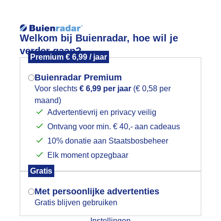
Reisinforma
Welkom bij Buienradar, hoe wil je
verder gaan?
Premium € 6,99 / jaar
Buienradar Premium
Voor slechts
€ 6,99 per jaar
(€ 0,58 per
wijd
Foto en video
Weerzine
maand)
Mogen we je locatie gebruiken voor
Advertentievrij en privacy veilig
het weer?
Zoeken in foto & video:
Ontvang voor min. € 40,- aan cadeaus
10% donatie aan Staatsbosbeheer
ijk slideshow
Elk moment opzegbaar
Indien je hier nog geen akkoord op hebt
Gratis
gegeven, verschijnt er zo een pop-up uit
je browser waarin deze toestemming
Met persoonlijke advertenties
gevraagd wordt.
Gratis blijven gebruiken
Een moment geduld aub...
Instellingen