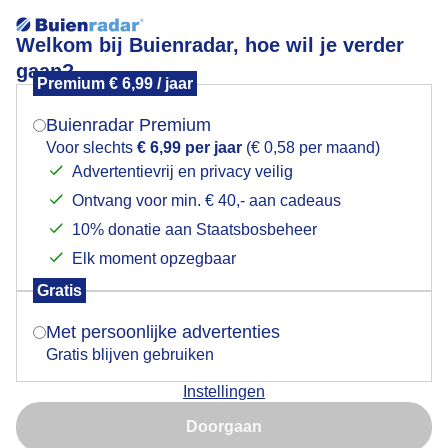
Welkom bij Buienradar, hoe wil je verder
gaan?
Premium € 6,99 / jaar
Mogen we je locatie gebruiken voor het
geregeld_zon
weer?
Buienradar Premium
Voor slechts
€ 6,99 per jaar
(€ 0,58 per maand)
Advertentievrij en privacy veilig
Ontvang voor min. € 40,- aan cadeaus
Indien je hier nog geen akkoord op hebt gegeven,
verschijnt er zo een pop-up uit je browser waarin
10% donatie aan Staatsbosbeheer
Een moment geduld aub...
deze toestemming gevraagd wordt.
Elk moment opzegbaar
Populaire categorieën
Gratis
Is goed, toon de popup
Met persoonlijke advertenties
Lente
Gratis blijven gebruiken
Zomer
Instellingen
Herfst
Nu niet, misschien later
Doorgaan
Gebruik je Safari en wil je niet elke dag deze pop-up zien?