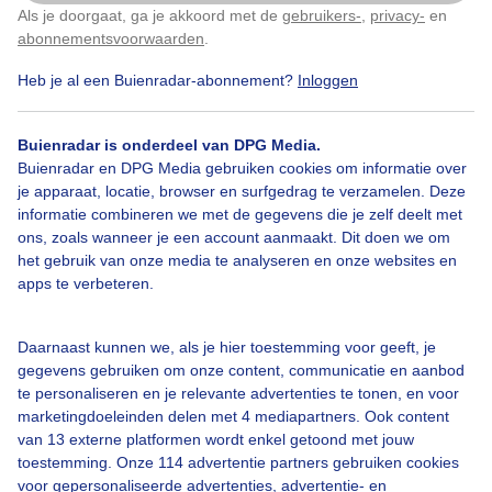
Als je doorgaat, ga je akkoord met de
gebruikers-
,
privacy-
en
Klik
hier
om dit aan te passen
abonnementsvoorwaarden
.
Heb je al een Buienradar-abonnement?
Inloggen
Over Buienradar
Buienradar is onderdeel van DPG Media.
Bedrijfsgegevens
Buienradar en DPG Media gebruiken cookies om informatie over
Veelgestelde vragen
je apparaat, locatie, browser en surfgedrag te verzamelen. Deze
informatie combineren we met de gegevens die je zelf deelt met
Contact
ons, zoals wanneer je een account aanmaakt. Dit doen we om
het gebruik van onze media te analyseren en onze websites en
Toegankelijkheid
apps te verbeteren.
Gebruikersvoorwaarden
Adverteren
Daarnaast kunnen we, als je hier toestemming voor geeft, je
gegevens gebruiken om onze content, communicatie en aanbod
Buienradar Team
te personaliseren en je relevante advertenties te tonen, en voor
Privacy beleid
marketingdoeleinden delen met 4 mediapartners. Ook content
van 13 externe platformen wordt enkel getoond met jouw
Cookie beleid
toestemming. Onze 114 advertentie partners gebruiken cookies
voor gepersonaliseerde advertenties, advertentie- en
Privacy instellingen