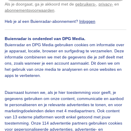
Als je doorgaat, ga je akkoord met de
gebruikers-
,
privacy-
en
Klik
hier
om dit aan te passen
abonnementsvoorwaarden
.
Heb je al een Buienradar-abonnement?
Inloggen
Over Buienradar
Buienradar is onderdeel van DPG Media.
Bedrijfsgegevens
Buienradar en DPG Media gebruiken cookies om informatie over
Veelgestelde vragen
je apparaat, locatie, browser en surfgedrag te verzamelen. Deze
informatie combineren we met de gegevens die je zelf deelt met
Contact
ons, zoals wanneer je een account aanmaakt. Dit doen we om
het gebruik van onze media te analyseren en onze websites en
Toegankelijkheid
apps te verbeteren.
Gebruikersvoorwaarden
Adverteren
Daarnaast kunnen we, als je hier toestemming voor geeft, je
gegevens gebruiken om onze content, communicatie en aanbod
Buienradar Team
te personaliseren en je relevante advertenties te tonen, en voor
Privacy beleid
marketingdoeleinden delen met 4 mediapartners. Ook content
van 13 externe platformen wordt enkel getoond met jouw
Cookie beleid
toestemming. Onze 114 advertentie partners gebruiken cookies
voor gepersonaliseerde advertenties, advertentie- en
Privacy instellingen