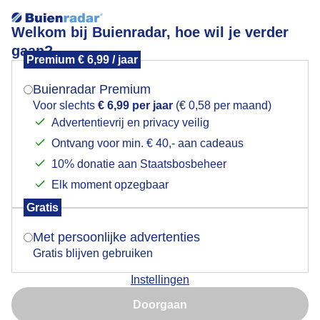
Welkom bij Buienradar, hoe wil je verder
gaan?
Premium € 6,99 / jaar
Mogen we je locatie gebruiken voor het
genietenaanzee
weer?
Buienradar Premium
Voor slechts
€ 6,99 per jaar
(€ 0,58 per maand)
Advertentievrij en privacy veilig
Ontvang voor min. € 40,- aan cadeaus
Indien je hier nog geen akkoord op hebt gegeven,
verschijnt er zo een pop-up uit je browser waarin
10% donatie aan Staatsbosbeheer
Een moment geduld aub...
deze toestemming gevraagd wordt.
Elk moment opzegbaar
Populaire categorieën
Gratis
Is goed, toon de popup
Met persoonlijke advertenties
Lente
Gratis blijven gebruiken
Zomer
Instellingen
Herfst
Nu niet, misschien later
Doorgaan
Gebruik je Safari en wil je niet elke dag deze pop-up zien?