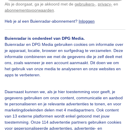
Als je doorgaat, ga je akkoord met de
gebruikers-
,
privacy-
en
Klik
hier
om dit aan te passen
abonnementsvoorwaarden
.
Heb je al een Buienradar-abonnement?
Inloggen
Over Buienradar
Buienradar is onderdeel van DPG Media.
Bedrijfsgegevens
Buienradar en DPG Media gebruiken cookies om informatie over
Veelgestelde vragen
je apparaat, locatie, browser en surfgedrag te verzamelen. Deze
informatie combineren we met de gegevens die je zelf deelt met
Contact
ons, zoals wanneer je een account aanmaakt. Dit doen we om
het gebruik van onze media te analyseren en onze websites en
Toegankelijkheid
apps te verbeteren.
Gebruikersvoorwaarden
Adverteren
Daarnaast kunnen we, als je hier toestemming voor geeft, je
gegevens gebruiken om onze content, communicatie en aanbod
Buienradar Team
te personaliseren en je relevante advertenties te tonen, en voor
Privacy beleid
marketingdoeleinden delen met 4 mediapartners. Ook content
van 13 externe platformen wordt enkel getoond met jouw
Cookie beleid
toestemming. Onze 114 advertentie partners gebruiken cookies
voor gepersonaliseerde advertenties, advertentie- en
Privacy instellingen