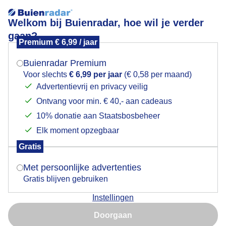
Welkom bij Buienradar, hoe wil je verder
gaan?
Premium € 6,99 / jaar
Mogen we je locatie gebruiken voor het
bloesem_sleedoorn
weer?
Buienradar Premium
Voor slechts
€ 6,99 per jaar
(€ 0,58 per maand)
Advertentievrij en privacy veilig
Ontvang voor min. € 40,- aan cadeaus
Indien je hier nog geen akkoord op hebt gegeven,
verschijnt er zo een pop-up uit je browser waarin
10% donatie aan Staatsbosbeheer
Een moment geduld aub...
deze toestemming gevraagd wordt.
Elk moment opzegbaar
Populaire categorieën
Gratis
Is goed, toon de popup
Met persoonlijke advertenties
Lente
Gratis blijven gebruiken
Zomer
Instellingen
Herfst
Nu niet, misschien later
Doorgaan
Gebruik je Safari en wil je niet elke dag deze pop-up zien?