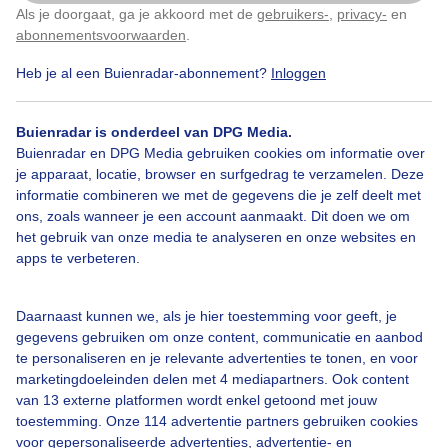
Als je doorgaat, ga je akkoord met de
gebruikers-
,
privacy-
en
Klik
hier
om dit aan te passen
abonnementsvoorwaarden
.
Heb je al een Buienradar-abonnement?
Inloggen
Over Buienradar
Buienradar is onderdeel van DPG Media.
Bedrijfsgegevens
Buienradar en DPG Media gebruiken cookies om informatie over
Veelgestelde vragen
je apparaat, locatie, browser en surfgedrag te verzamelen. Deze
informatie combineren we met de gegevens die je zelf deelt met
Contact
ons, zoals wanneer je een account aanmaakt. Dit doen we om
het gebruik van onze media te analyseren en onze websites en
Toegankelijkheid
apps te verbeteren.
Gebruikersvoorwaarden
Adverteren
Daarnaast kunnen we, als je hier toestemming voor geeft, je
gegevens gebruiken om onze content, communicatie en aanbod
Buienradar Team
te personaliseren en je relevante advertenties te tonen, en voor
Privacy beleid
marketingdoeleinden delen met 4 mediapartners. Ook content
van 13 externe platformen wordt enkel getoond met jouw
Cookie beleid
toestemming. Onze 114 advertentie partners gebruiken cookies
voor gepersonaliseerde advertenties, advertentie- en
Privacy instellingen