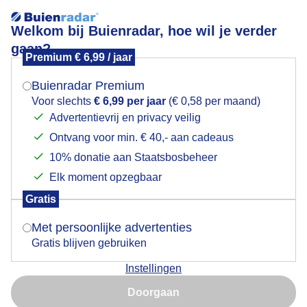
Welkom bij Buienradar, hoe wil je verder
gaan?
Premium € 6,99 / jaar
Mogen we je locatie gebruiken voor het
zwartkop
weer?
Buienradar Premium
Voor slechts
€ 6,99 per jaar
(€ 0,58 per maand)
Advertentievrij en privacy veilig
Ontvang voor min. € 40,- aan cadeaus
Indien je hier nog geen akkoord op hebt gegeven,
verschijnt er zo een pop-up uit je browser waarin
10% donatie aan Staatsbosbeheer
Een moment geduld aub...
deze toestemming gevraagd wordt.
Elk moment opzegbaar
Populaire categorieën
Gratis
Is goed, toon de popup
Met persoonlijke advertenties
Lente
Gratis blijven gebruiken
Zomer
Instellingen
Herfst
Nu niet, misschien later
Doorgaan
Gebruik je Safari en wil je niet elke dag deze pop-up zien?