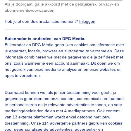
Als je doorgaat, ga je akkoord met de
gebruikers-
,
privacy-
en
Klik
hier
om dit aan te passen
abonnementsvoorwaarden
.
Heb je al een Buienradar-abonnement?
Inloggen
Over Buienradar
Buienradar is onderdeel van DPG Media.
Bedrijfsgegevens
Buienradar en DPG Media gebruiken cookies om informatie over
Veelgestelde vragen
je apparaat, locatie, browser en surfgedrag te verzamelen. Deze
informatie combineren we met de gegevens die je zelf deelt met
Contact
ons, zoals wanneer je een account aanmaakt. Dit doen we om
het gebruik van onze media te analyseren en onze websites en
Toegankelijkheid
apps te verbeteren.
Gebruikersvoorwaarden
Adverteren
Daarnaast kunnen we, als je hier toestemming voor geeft, je
gegevens gebruiken om onze content, communicatie en aanbod
Buienradar Team
te personaliseren en je relevante advertenties te tonen, en voor
Privacy beleid
marketingdoeleinden delen met 4 mediapartners. Ook content
van 13 externe platformen wordt enkel getoond met jouw
Cookie beleid
toestemming. Onze 114 advertentie partners gebruiken cookies
voor gepersonaliseerde advertenties, advertentie- en
Privacy instellingen