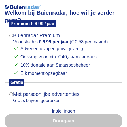
Welkom bij Buienradar, hoe wil je verder
gaan?
Premium € 6,99 / jaar
Mogen we je locatie gebruiken voor het
wittebloesem
weer?
Buienradar Premium
Voor slechts
€ 6,99 per jaar
(€ 0,58 per maand)
Advertentievrij en privacy veilig
Ontvang voor min. € 40,- aan cadeaus
Indien je hier nog geen akkoord op hebt gegeven,
verschijnt er zo een pop-up uit je browser waarin
10% donatie aan Staatsbosbeheer
Een moment geduld aub...
deze toestemming gevraagd wordt.
Elk moment opzegbaar
Populaire categorieën
Gratis
Is goed, toon de popup
Met persoonlijke advertenties
Lente
Gratis blijven gebruiken
Zomer
Instellingen
Herfst
Nu niet, misschien later
Doorgaan
Gebruik je Safari en wil je niet elke dag deze pop-up zien?