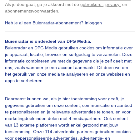
Als je doorgaat, ga je akkoord met de
gebruikers-
,
privacy-
en
Klik
hier
om dit aan te passen
abonnementsvoorwaarden
.
Heb je al een Buienradar-abonnement?
Inloggen
Over Buienradar
Buienradar is onderdeel van DPG Media.
Bedrijfsgegevens
Buienradar en DPG Media gebruiken cookies om informatie over
Veelgestelde vragen
je apparaat, locatie, browser en surfgedrag te verzamelen. Deze
informatie combineren we met de gegevens die je zelf deelt met
Contact
ons, zoals wanneer je een account aanmaakt. Dit doen we om
het gebruik van onze media te analyseren en onze websites en
Toegankelijkheid
apps te verbeteren.
Gebruikersvoorwaarden
Adverteren
Daarnaast kunnen we, als je hier toestemming voor geeft, je
gegevens gebruiken om onze content, communicatie en aanbod
Buienradar Team
te personaliseren en je relevante advertenties te tonen, en voor
Privacy beleid
marketingdoeleinden delen met 4 mediapartners. Ook content
van 13 externe platformen wordt enkel getoond met jouw
Cookie beleid
toestemming. Onze 114 advertentie partners gebruiken cookies
voor gepersonaliseerde advertenties, advertentie- en
Privacy instellingen