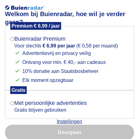
Welkom bij Buienradar, hoe wil je verder
gaan?
Premium € 6,99 / jaar
Mogen we je locatie gebruiken voor het
watertoren
weer?
Buienradar Premium
Voor slechts
€ 6,99 per jaar
(€ 0,58 per maand)
Advertentievrij en privacy veilig
Ontvang voor min. € 40,- aan cadeaus
Indien je hier nog geen akkoord op hebt gegeven,
verschijnt er zo een pop-up uit je browser waarin
10% donatie aan Staatsbosbeheer
Een moment geduld aub...
deze toestemming gevraagd wordt.
Elk moment opzegbaar
Populaire categorieën
Gratis
Is goed, toon de popup
Met persoonlijke advertenties
Lente
Gratis blijven gebruiken
Zomer
Instellingen
Herfst
Nu niet, misschien later
Doorgaan
Gebruik je Safari en wil je niet elke dag deze pop-up zien?