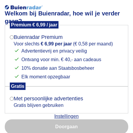
Welkom bij Buienradar, hoe wil je verder
gaan?
Premium € 6,99 / jaar
Mogen we je locatie gebruiken voor het
Lees meer.
weer?
Buienradar Premium
waterstand
Voor slechts
€ 6,99 per jaar
(€ 0,58 per maand)
Advertentievrij en privacy veilig
Ontvang voor min. € 40,- aan cadeaus
Indien je hier nog geen akkoord op hebt gegeven,
verschijnt er zo een pop-up uit je browser waarin
10% donatie aan Staatsbosbeheer
deze toestemming gevraagd wordt.
Elk moment opzegbaar
Een moment geduld aub...
Gratis
Is goed, toon de popup
Met persoonlijke advertenties
Populaire categorieën
Gratis blijven gebruiken
Lente
Instellingen
Nu niet, misschien later
Zomer
Doorgaan
Herfst
Gebruik je Safari en wil je niet elke dag deze pop-up zien?