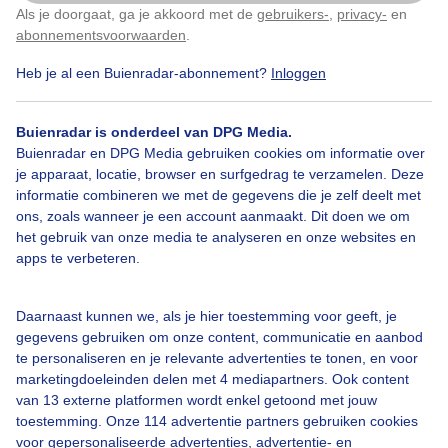
Als je doorgaat, ga je akkoord met de
gebruikers-
,
privacy-
en
Klik
hier
om dit aan te passen
abonnementsvoorwaarden
.
Heb je al een Buienradar-abonnement?
Inloggen
Over Buienradar
Buienradar is onderdeel van DPG Media.
Buienradar en DPG Media gebruiken cookies om informatie over
je apparaat, locatie, browser en surfgedrag te verzamelen. Deze
Bedrijfsgegevens
informatie combineren we met de gegevens die je zelf deelt met
ons, zoals wanneer je een account aanmaakt. Dit doen we om
Veelgestelde vragen
het gebruik van onze media te analyseren en onze websites en
Contact
apps te verbeteren.
Toegankelijkheid
Daarnaast kunnen we, als je hier toestemming voor geeft, je
Gebruikersvoorwaarden
gegevens gebruiken om onze content, communicatie en aanbod
Adverteren
te personaliseren en je relevante advertenties te tonen, en voor
marketingdoeleinden delen met 4 mediapartners. Ook content
Buienradar Team
van 13 externe platformen wordt enkel getoond met jouw
Privacy beleid
toestemming. Onze 114 advertentie partners gebruiken cookies
voor gepersonaliseerde advertenties, advertentie- en