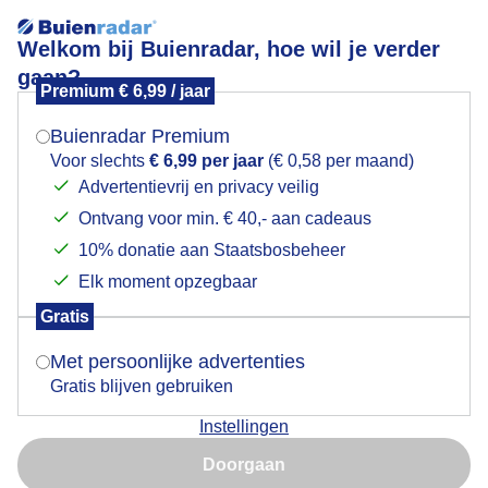
Welkom bij Buienradar, hoe wil je verder
gaan?
Premium € 6,99 / jaar
Mogen we je locatie gebruiken voor het
vuuroren
weer?
Buienradar Premium
Voor slechts
€ 6,99 per jaar
(€ 0,58 per maand)
Advertentievrij en privacy veilig
Ontvang voor min. € 40,- aan cadeaus
Indien je hier nog geen akkoord op hebt gegeven,
verschijnt er zo een pop-up uit je browser waarin
10% donatie aan Staatsbosbeheer
Een moment geduld aub...
deze toestemming gevraagd wordt.
Elk moment opzegbaar
Populaire categorieën
Gratis
Is goed, toon de popup
Met persoonlijke advertenties
Lente
Gratis blijven gebruiken
Zomer
Instellingen
Herfst
Nu niet, misschien later
Doorgaan
Gebruik je Safari en wil je niet elke dag deze pop-up zien?