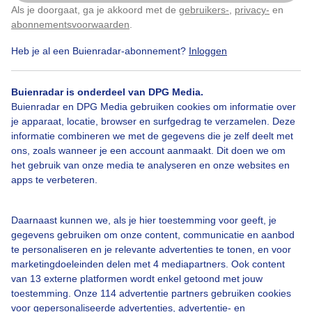
Als je doorgaat, ga je akkoord met de
gebruikers-
,
privacy-
en
Klik
hier
om dit aan te passen
abonnementsvoorwaarden
.
Heb je al een Buienradar-abonnement?
Inloggen
Over Buienradar
Buienradar is onderdeel van DPG Media.
Bedrijfsgegevens
Buienradar en DPG Media gebruiken cookies om informatie over
Veelgestelde vragen
je apparaat, locatie, browser en surfgedrag te verzamelen. Deze
informatie combineren we met de gegevens die je zelf deelt met
Contact
ons, zoals wanneer je een account aanmaakt. Dit doen we om
het gebruik van onze media te analyseren en onze websites en
Toegankelijkheid
apps te verbeteren.
Gebruikersvoorwaarden
Adverteren
Daarnaast kunnen we, als je hier toestemming voor geeft, je
gegevens gebruiken om onze content, communicatie en aanbod
Buienradar Team
te personaliseren en je relevante advertenties te tonen, en voor
Privacy beleid
marketingdoeleinden delen met 4 mediapartners. Ook content
van 13 externe platformen wordt enkel getoond met jouw
Cookie beleid
toestemming. Onze 114 advertentie partners gebruiken cookies
voor gepersonaliseerde advertenties, advertentie- en
Privacy instellingen