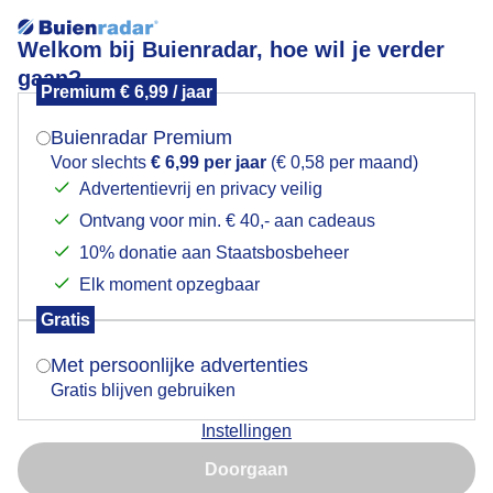
Welkom bij Buienradar, hoe wil je verder
gaan?
Premium € 6,99 / jaar
Mogen we je locatie gebruiken voor het
Lees meer.
weer?
Buienradar Premium
visdief
Voor slechts
€ 6,99 per jaar
(€ 0,58 per maand)
Advertentievrij en privacy veilig
Ontvang voor min. € 40,- aan cadeaus
Indien je hier nog geen akkoord op hebt gegeven,
verschijnt er zo een pop-up uit je browser waarin
10% donatie aan Staatsbosbeheer
deze toestemming gevraagd wordt.
Elk moment opzegbaar
Een moment geduld aub...
Gratis
Is goed, toon de popup
Met persoonlijke advertenties
Populaire categorieën
Gratis blijven gebruiken
Lente
Instellingen
Nu niet, misschien later
Zomer
Doorgaan
Herfst
Gebruik je Safari en wil je niet elke dag deze pop-up zien?