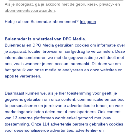
Als je doorgaat, ga je akkoord met de
gebruikers-
,
privacy-
en
Klik
hier
om dit aan te passen
abonnementsvoorwaarden
.
Heb je al een Buienradar-abonnement?
Inloggen
Over Buienradar
Buienradar is onderdeel van DPG Media.
Buienradar en DPG Media gebruiken cookies om informatie over
je apparaat, locatie, browser en surfgedrag te verzamelen. Deze
Bedrijfsgegevens
informatie combineren we met de gegevens die je zelf deelt met
ons, zoals wanneer je een account aanmaakt. Dit doen we om
Veelgestelde vragen
het gebruik van onze media te analyseren en onze websites en
Contact
apps te verbeteren.
Toegankelijkheid
Daarnaast kunnen we, als je hier toestemming voor geeft, je
Gebruikersvoorwaarden
gegevens gebruiken om onze content, communicatie en aanbod
Adverteren
te personaliseren en je relevante advertenties te tonen, en voor
marketingdoeleinden delen met 4 mediapartners. Ook content
Buienradar Team
van 13 externe platformen wordt enkel getoond met jouw
Privacy beleid
toestemming. Onze 114 advertentie partners gebruiken cookies
voor gepersonaliseerde advertenties, advertentie- en