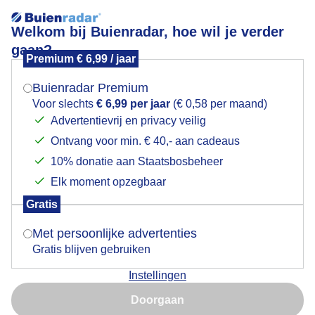
Welkom bij Buienradar, hoe wil je verder
gaan?
Premium € 6,99 / jaar
Mogen we je locatie gebruiken voor het
verkoelingopdeboot
weer?
Buienradar Premium
Voor slechts
€ 6,99 per jaar
(€ 0,58 per maand)
Advertentievrij en privacy veilig
Ontvang voor min. € 40,- aan cadeaus
Indien je hier nog geen akkoord op hebt gegeven,
verschijnt er zo een pop-up uit je browser waarin
10% donatie aan Staatsbosbeheer
Een moment geduld aub...
deze toestemming gevraagd wordt.
Elk moment opzegbaar
Populaire categorieën
Gratis
Is goed, toon de popup
Met persoonlijke advertenties
Lente
Gratis blijven gebruiken
Zomer
Instellingen
Herfst
Nu niet, misschien later
Doorgaan
Gebruik je Safari en wil je niet elke dag deze pop-up zien?