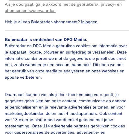
Als je doorgaat, ga je akkoord met de
gebruikers-
,
privacy-
en
Klik
hier
om dit aan te passen
abonnementsvoorwaarden
.
Heb je al een Buienradar-abonnement?
Inloggen
Over Buienradar
Buienradar is onderdeel van DPG Media.
Bedrijfsgegevens
Buienradar en DPG Media gebruiken cookies om informatie over
Veelgestelde vragen
je apparaat, locatie, browser en surfgedrag te verzamelen. Deze
informatie combineren we met de gegevens die je zelf deelt met
Contact
ons, zoals wanneer je een account aanmaakt. Dit doen we om
het gebruik van onze media te analyseren en onze websites en
Toegankelijkheid
apps te verbeteren.
Gebruikersvoorwaarden
Adverteren
Daarnaast kunnen we, als je hier toestemming voor geeft, je
gegevens gebruiken om onze content, communicatie en aanbod
Buienradar Team
te personaliseren en je relevante advertenties te tonen, en voor
Privacy beleid
marketingdoeleinden delen met 4 mediapartners. Ook content
van 13 externe platformen wordt enkel getoond met jouw
Cookie beleid
toestemming. Onze 114 advertentie partners gebruiken cookies
voor gepersonaliseerde advertenties, advertentie- en
Privacy instellingen