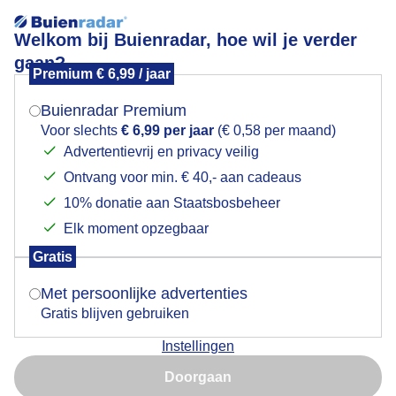
Welkom bij Buienradar, hoe wil je verder
gaan?
Premium € 6,99 / jaar
Mogen we je locatie gebruiken voor het
strandslaaphuisjes
weer?
Buienradar Premium
Voor slechts
€ 6,99 per jaar
(€ 0,58 per maand)
Advertentievrij en privacy veilig
Ontvang voor min. € 40,- aan cadeaus
Indien je hier nog geen akkoord op hebt gegeven,
verschijnt er zo een pop-up uit je browser waarin
10% donatie aan Staatsbosbeheer
Een moment geduld aub...
deze toestemming gevraagd wordt.
Elk moment opzegbaar
Populaire categorieën
Gratis
Is goed, toon de popup
Met persoonlijke advertenties
Lente
Gratis blijven gebruiken
Zomer
Instellingen
Herfst
Nu niet, misschien later
Doorgaan
Gebruik je Safari en wil je niet elke dag deze pop-up zien?