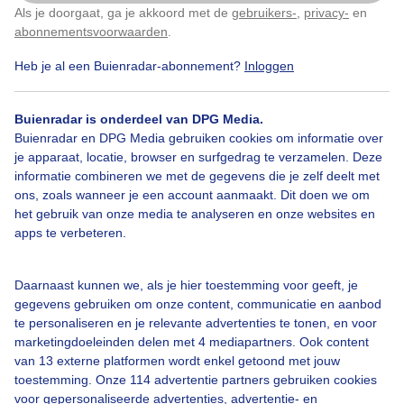
Als je doorgaat, ga je akkoord met de
gebruikers-
,
privacy-
en
Klik
hier
om dit aan te passen
abonnementsvoorwaarden
.
Heb je al een Buienradar-abonnement?
Inloggen
Over Buienradar
Buienradar is onderdeel van DPG Media.
Bedrijfsgegevens
Buienradar en DPG Media gebruiken cookies om informatie over
Veelgestelde vragen
je apparaat, locatie, browser en surfgedrag te verzamelen. Deze
informatie combineren we met de gegevens die je zelf deelt met
Contact
ons, zoals wanneer je een account aanmaakt. Dit doen we om
het gebruik van onze media te analyseren en onze websites en
Toegankelijkheid
apps te verbeteren.
Gebruikersvoorwaarden
Adverteren
Daarnaast kunnen we, als je hier toestemming voor geeft, je
gegevens gebruiken om onze content, communicatie en aanbod
Buienradar Team
te personaliseren en je relevante advertenties te tonen, en voor
Privacy beleid
marketingdoeleinden delen met 4 mediapartners. Ook content
van 13 externe platformen wordt enkel getoond met jouw
Cookie beleid
toestemming. Onze 114 advertentie partners gebruiken cookies
voor gepersonaliseerde advertenties, advertentie- en
Privacy instellingen