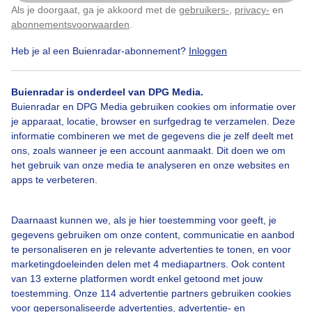
Als je doorgaat, ga je akkoord met de
gebruikers-
,
privacy-
en
Klik
hier
om dit aan te passen
abonnementsvoorwaarden
.
Heb je al een Buienradar-abonnement?
Inloggen
Over Buienradar
Buienradar is onderdeel van DPG Media.
Bedrijfsgegevens
Buienradar en DPG Media gebruiken cookies om informatie over
Veelgestelde vragen
je apparaat, locatie, browser en surfgedrag te verzamelen. Deze
informatie combineren we met de gegevens die je zelf deelt met
Contact
ons, zoals wanneer je een account aanmaakt. Dit doen we om
het gebruik van onze media te analyseren en onze websites en
Toegankelijkheid
apps te verbeteren.
Gebruikersvoorwaarden
Adverteren
Daarnaast kunnen we, als je hier toestemming voor geeft, je
gegevens gebruiken om onze content, communicatie en aanbod
Buienradar Team
te personaliseren en je relevante advertenties te tonen, en voor
Privacy beleid
marketingdoeleinden delen met 4 mediapartners. Ook content
van 13 externe platformen wordt enkel getoond met jouw
Cookie beleid
toestemming. Onze 114 advertentie partners gebruiken cookies
voor gepersonaliseerde advertenties, advertentie- en
Privacy instellingen