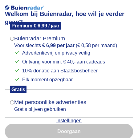
Welkom bij Buienradar, hoe wil je verder
gaan?
Premium € 6,99 / jaar
Mogen we je locatie gebruiken voor het
stemmen
weer?
Buienradar Premium
Voor slechts
€ 6,99 per jaar
(€ 0,58 per maand)
Advertentievrij en privacy veilig
Ontvang voor min. € 40,- aan cadeaus
Indien je hier nog geen akkoord op hebt gegeven,
verschijnt er zo een pop-up uit je browser waarin
10% donatie aan Staatsbosbeheer
Een moment geduld aub...
deze toestemming gevraagd wordt.
Elk moment opzegbaar
Populaire categorieën
Gratis
Is goed, toon de popup
Met persoonlijke advertenties
Lente
Gratis blijven gebruiken
Zomer
Instellingen
Herfst
Nu niet, misschien later
Doorgaan
Gebruik je Safari en wil je niet elke dag deze pop-up zien?