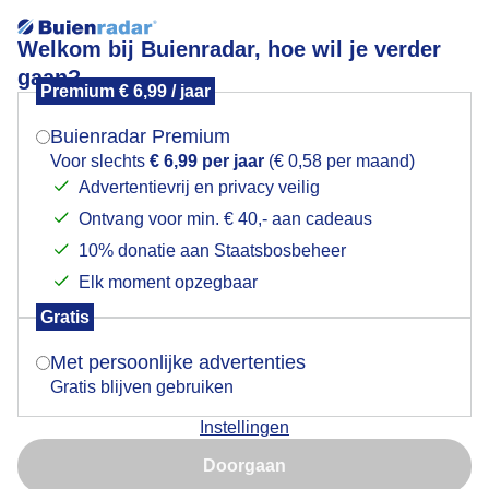
Welkom bij Buienradar, hoe wil je verder
gaan?
Premium € 6,99 / jaar
Mogen we je locatie gebruiken voor het
Lees meer.
weer?
Buienradar Premium
shelf
Voor slechts
€ 6,99 per jaar
(€ 0,58 per maand)
Advertentievrij en privacy veilig
Ontvang voor min. € 40,- aan cadeaus
Indien je hier nog geen akkoord op hebt gegeven,
verschijnt er zo een pop-up uit je browser waarin
10% donatie aan Staatsbosbeheer
deze toestemming gevraagd wordt.
Elk moment opzegbaar
Een moment geduld aub...
Gratis
Is goed, toon de popup
Met persoonlijke advertenties
Populaire categorieën
Gratis blijven gebruiken
Lente
Instellingen
Nu niet, misschien later
Zomer
Doorgaan
Herfst
Gebruik je Safari en wil je niet elke dag deze pop-up zien?