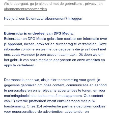
Als je doorgaat, ga je akkoord met de
gebruikers-
,
privacy-
en
Klik
hier
om dit aan te passen
abonnementsvoorwaarden
.
Heb je al een Buienradar-abonnement?
Inloggen
Over Buienradar
Buienradar is onderdeel van DPG Media.
Buienradar en DPG Media gebruiken cookies om informatie over
je apparaat, locatie, browser en surfgedrag te verzamelen. Deze
Bedrijfsgegevens
informatie combineren we met de gegevens die je zelf deelt met
ons, zoals wanneer je een account aanmaakt. Dit doen we om
Veelgestelde vragen
het gebruik van onze media te analyseren en onze websites en
Contact
apps te verbeteren.
Toegankelijkheid
Daarnaast kunnen we, als je hier toestemming voor geeft, je
Gebruikersvoorwaarden
gegevens gebruiken om onze content, communicatie en aanbod
Adverteren
te personaliseren en je relevante advertenties te tonen, en voor
marketingdoeleinden delen met 4 mediapartners. Ook content
Buienradar Team
van 13 externe platformen wordt enkel getoond met jouw
Privacy beleid
toestemming. Onze 114 advertentie partners gebruiken cookies
voor gepersonaliseerde advertenties, advertentie- en