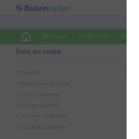
Mijn weer
Nederland
Wereld
Foto en video
Uitgelicht
Bek
Weerfoto van de maand
Laatst toegevoegd
Best gewaardeerd
Populaire categorieën
Foto/video toevoegen
Alle 