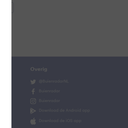
oemen
e
Overig
@BuienradarNL
Buienradar
Buienradar
Download de Android app
oeling
Download de iOS app