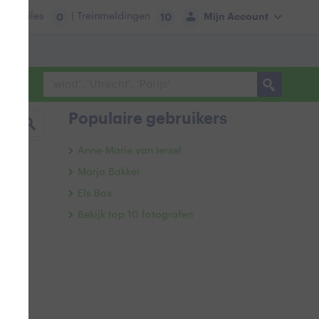
tie:
Files
| Treinmeldingen
Mijn Account
0
10
Populaire gebruikers
Anne-Marie van Iersel
Marja Bakker
Els Bax
Bekijk top 10 fotografen