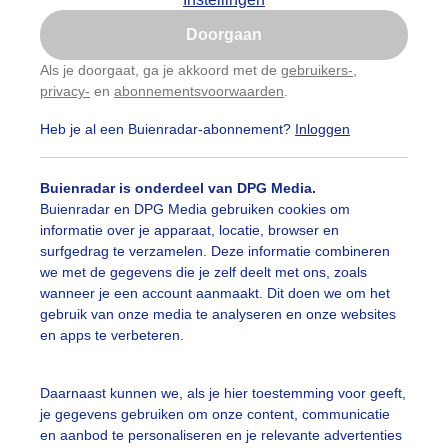
Is goed, toon de popup
auwelucht
#bewolking
#bewolkt
#blauwelucht
#bl
Doorgaan
Nu niet, misschien later
Als je doorgaat, ga je akkoord met de
gebruikers-
,
ten
#camping
#coderoze
#donkerewolken
#droogt
privacy-
en
abonnementsvoorwaarden
.
Gebruik je Safari en wil je niet elke dag deze pop-up
zien?
nen
#fietser
#fietsers
#grondmist
#halo
#hitte
Heb je al een Buienradar-abonnement?
Inloggen
Klik
hier
om dit aan te passen
 alle categorieën
tegolf
#kinderen
#kiters
#kurkdroog
Buienradar is onderdeel van DPG Media.
Buienradar en DPG Media gebruiken cookies om
vendestandbeelden
#maan
#mensen
#mist
#molen
informatie over je apparaat, locatie, browser en
uienradar
Mijn weer
surfgedrag te verzamelen. Deze informatie combineren
uur
#opklaringen
#paraplu
#parasol
#regenboog
we met de gegevens die je zelf deelt met ons, zoals
fsgegevens
De Bilt
wanneer je een account aanmaakt. Dit doen we om het
enbui
#regenwolken
#schapen
#schilders
gebruik van onze media te analyseren en onze websites
stelde vragen
en apps te verbeteren.
t
ierbewolking
#stapelwolkjes
#strakblauwe_lucht
elijkheid
Daarnaast kunnen we, als je hier toestemming voor geeft,
akblauwelucht
#strand
#strandbedjes
#terras
#verk
je gegevens gebruiken om onze content, communicatie
kersvoorwaarden
en aanbod te personaliseren en je relevante advertenties