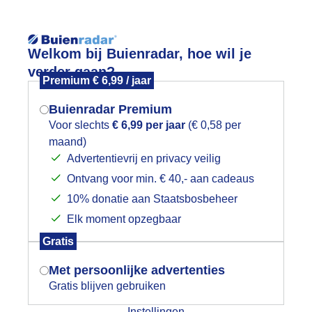
Reisinforma
Lees meer.
Welkom bij Buienradar, hoe wil je
verder gaan?
Premium € 6,99 / jaar
wijd
Foto en video
Weerzine
Buienradar Premium
Zoeken in foto & video:
Voor slechts
€ 6,99 per jaar
(€ 0,58 per
maand)
Mogen we je locatie gebruiken voor
Advertentievrij en privacy veilig
ijk slideshow
het weer?
Ontvang voor min. € 40,- aan cadeaus
10% donatie aan Staatsbosbeheer
Elk moment opzegbaar
Indien je hier nog geen akkoord op hebt
Gratis
gegeven, verschijnt er zo een pop-up uit
Een moment geduld aub...
je browser waarin deze toestemming
Met persoonlijke advertenties
gevraagd wordt.
Gratis blijven gebruiken
categorieën
Instellingen