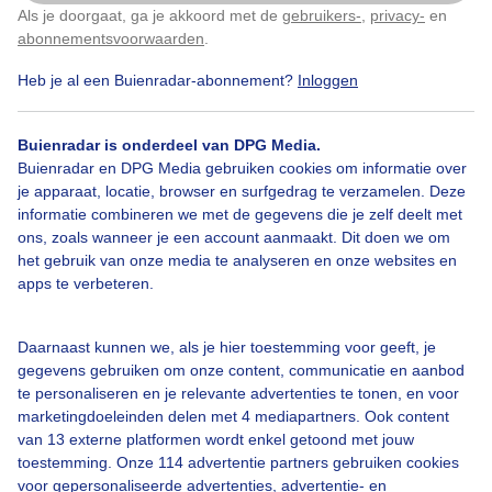
Als je doorgaat, ga je akkoord met de
gebruikers-
,
privacy-
en
Klik
hier
om dit aan te passen
abonnementsvoorwaarden
.
Heb je al een Buienradar-abonnement?
Inloggen
Over Buienradar
Buienradar is onderdeel van DPG Media.
Bedrijfsgegevens
Buienradar en DPG Media gebruiken cookies om informatie over
Veelgestelde vragen
je apparaat, locatie, browser en surfgedrag te verzamelen. Deze
informatie combineren we met de gegevens die je zelf deelt met
Contact
ons, zoals wanneer je een account aanmaakt. Dit doen we om
het gebruik van onze media te analyseren en onze websites en
Toegankelijkheid
apps te verbeteren.
Gebruikersvoorwaarden
Adverteren
Daarnaast kunnen we, als je hier toestemming voor geeft, je
gegevens gebruiken om onze content, communicatie en aanbod
Buienradar Team
te personaliseren en je relevante advertenties te tonen, en voor
Privacy beleid
marketingdoeleinden delen met 4 mediapartners. Ook content
van 13 externe platformen wordt enkel getoond met jouw
Cookie beleid
toestemming. Onze 114 advertentie partners gebruiken cookies
voor gepersonaliseerde advertenties, advertentie- en
Privacy instellingen