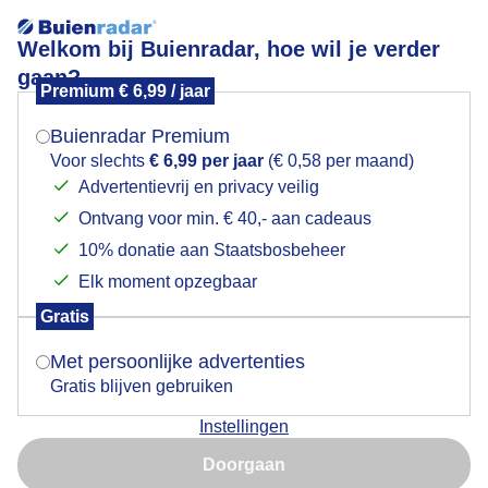
Welkom bij Buienradar, hoe wil je verder
gaan?
Premium € 6,99 / jaar
Mogen we je locatie gebruiken voor het
niveau
weer?
Buienradar Premium
Voor slechts
€ 6,99 per jaar
(€ 0,58 per maand)
Advertentievrij en privacy veilig
Ontvang voor min. € 40,- aan cadeaus
Indien je hier nog geen akkoord op hebt gegeven,
verschijnt er zo een pop-up uit je browser waarin
10% donatie aan Staatsbosbeheer
Een moment geduld aub...
deze toestemming gevraagd wordt.
Elk moment opzegbaar
Populaire categorieën
Gratis
Is goed, toon de popup
Met persoonlijke advertenties
Lente
Gratis blijven gebruiken
Zomer
Instellingen
Herfst
Nu niet, misschien later
Doorgaan
Gebruik je Safari en wil je niet elke dag deze pop-up zien?