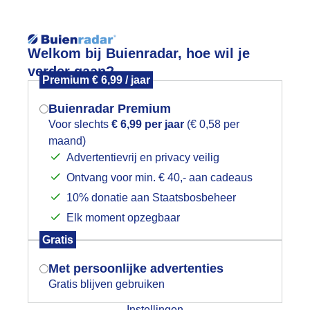
Reisinforma
wijd
Foto en video
Weerzine
Welkom bij Buienradar, hoe wil je
verder gaan?
Premium € 6,99 / jaar
Zoeken in foto & video:
Buienradar Premium
Voor slechts
€ 6,99 per jaar
(€ 0,58 per
ijk slideshow
maand)
Mogen we je locatie gebruiken voor
Advertentievrij en privacy veilig
het weer?
Ontvang voor min. € 40,- aan cadeaus
10% donatie aan Staatsbosbeheer
Elk moment opzegbaar
Een moment geduld aub...
Indien je hier nog geen akkoord op hebt
Gratis
gegeven, verschijnt er zo een pop-up uit
je browser waarin deze toestemming
Met persoonlijke advertenties
categorieën
gevraagd wordt.
Gratis blijven gebruiken
auwelucht
##terras
#bewolking
#bewolkt
#blauwel
Instellingen