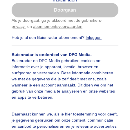
Is goed, toon de popup
oemen
#boten
#camping
#coderoze
#donkerewolke
Doorgaan
Nu niet, misschien later
Als je doorgaat, ga je akkoord met de
gebruikers-
,
oogte
#duinen
#fietser
#fietsers
#grondmist
#ha
privacy-
en
abonnementsvoorwaarden
.
Gebruik je Safari en wil je niet elke dag deze pop-up
zien?
 alle categorieën
te
#hittegolf
#kinderen
#kiters
#kurkdroog
Heb je al een Buienradar-abonnement?
Inloggen
Klik
hier
om dit aan te passen
vendestandbeelden
#maan
#mensen
#mist
#molen
Buienradar is onderdeel van DPG Media.
uienradar
Mijn weer
Buienradar en DPG Media gebruiken cookies om
uur
#opklaringen
#paraplu
#parasol
#regenboog
informatie over je apparaat, locatie, browser en
fsgegevens
De Bilt
surfgedrag te verzamelen. Deze informatie combineren
enbui
#regenwolken
#schilders
#sluierbewolking
we met de gegevens die je zelf deelt met ons, zoals
stelde vragen
wanneer je een account aanmaakt. Dit doen we om het
t
pelwolkjes
#strakblauwe_lucht
#strakblauwelucht
#str
gebruik van onze media te analyseren en onze websites
en apps te verbeteren.
elijkheid
andbedjes
#terras
#verkoeling
#vlaggetjesboot
kersvoorwaarden
Daarnaast kunnen we, als je hier toestemming voor geeft,
egtuigstrepen
#vlinders
#vollemaan
#warm
#water
eren
je gegevens gebruiken om onze content, communicatie
en aanbod te personaliseren en je relevante advertenties
adar Team