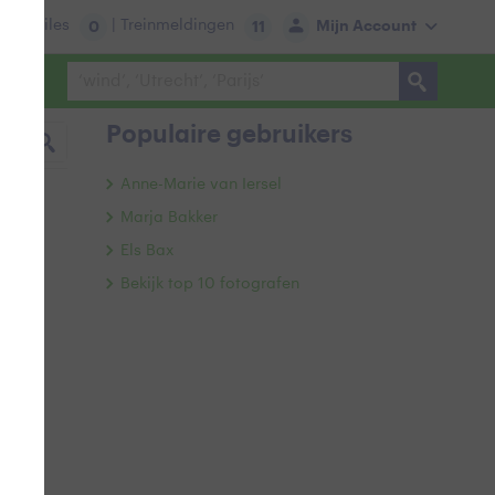
tie:
Files
| Treinmeldingen
Mijn Account
0
11
Populaire gebruikers
Anne-Marie van Iersel
Marja Bakker
Els Bax
Bekijk top 10 fotografen
ucht