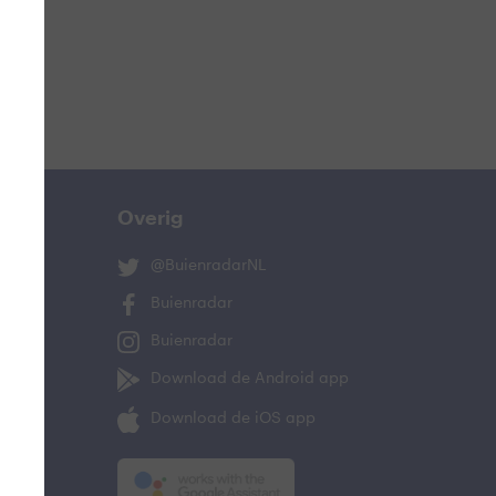
n
lo
Overig
@BuienradarNL
Buienradar
Buienradar
and
Download de Android app
Download de iOS app