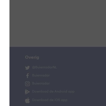
ucht
n
lo
Overig
@BuienradarNL
Buienradar
Buienradar
and
Download de Android app
Download de iOS app