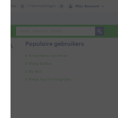
tie:
Files
| Treinmeldingen
Mijn Account
0
11
Populaire gebruikers
Anne-Marie van Iersel
Marja Bakker
Els Bax
Bekijk top 10 fotografen