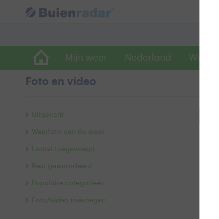
Mijn weer
Nederland
Wereld
Foto en video
Uitgelicht
Bek
Weerfoto van de week
Laatst toegevoegd
Best gewaardeerd
Populaire categorieën
Foto/video toevoegen
Alle 