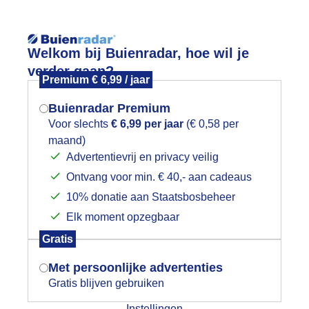
Reisinforma
Lees meer.
Welkom bij Buienradar, hoe wil je
verder gaan?
Premium € 6,99 / jaar
wijd
Foto en video
Weerzine
Buienradar Premium
Zoeken in foto & video:
Voor slechts
€ 6,99 per jaar
(€ 0,58 per
maand)
Mogen we je locatie gebruiken voor
Advertentievrij en privacy veilig
ijk slideshow
het weer?
Ontvang voor min. € 40,- aan cadeaus
10% donatie aan Staatsbosbeheer
Elk moment opzegbaar
Indien je hier nog geen akkoord op hebt
Gratis
gegeven, verschijnt er zo een pop-up uit
Een moment geduld aub...
je browser waarin deze toestemming
Met persoonlijke advertenties
gevraagd wordt.
Gratis blijven gebruiken
categorieën
Instellingen