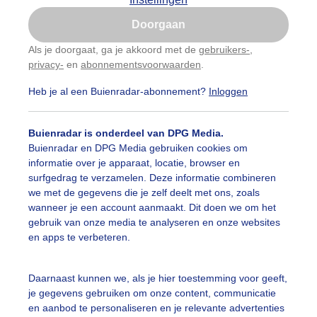
Is goed, toon de popup
auwelucht
##terras
#bewolking
#bewolkt
#blauwel
Doorgaan
Nu niet, misschien later
Als je doorgaat, ga je akkoord met de
gebruikers-
,
oemen
#boten
#camping
#coderoze
#donkerewolke
privacy-
en
abonnementsvoorwaarden
.
Gebruik je Safari en wil je niet elke dag deze pop-up
zien?
oogte
#duinen
#fietser
#fietsers
#grondmist
#ha
Heb je al een Buienradar-abonnement?
Inloggen
Klik
hier
om dit aan te passen
 alle categorieën
te
#hittegolf
#kinderen
#kiters
#kurkdroog
Buienradar is onderdeel van DPG Media.
Buienradar en DPG Media gebruiken cookies om
vendestandbeelden
#maan
#mensen
#mist
#molen
informatie over je apparaat, locatie, browser en
uienradar
Mijn weer
surfgedrag te verzamelen. Deze informatie combineren
uur
#opklaringen
#paraplu
#parasol
#regenboog
we met de gegevens die je zelf deelt met ons, zoals
fsgegevens
De Bilt
wanneer je een account aanmaakt. Dit doen we om het
enbui
#regenwolken
#schilders
#sluierbewolking
gebruik van onze media te analyseren en onze websites
stelde vragen
en apps te verbeteren.
t
pelwolkjes
#strakblauwe_lucht
#strakblauwelucht
#str
elijkheid
Daarnaast kunnen we, als je hier toestemming voor geeft,
andbedjes
#terras
#verkoeling
#vlaggetjesboot
je gegevens gebruiken om onze content, communicatie
kersvoorwaarden
en aanbod te personaliseren en je relevante advertenties