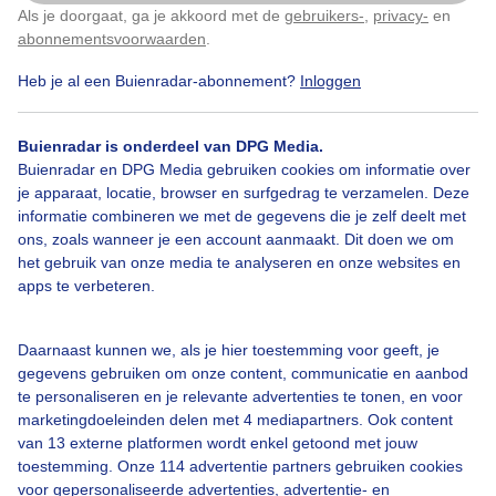
Als je doorgaat, ga je akkoord met de
gebruikers-
,
privacy-
en
Klik
hier
om dit aan te passen
abonnementsvoorwaarden
.
Heb je al een Buienradar-abonnement?
Inloggen
Over Buienradar
Buienradar is onderdeel van DPG Media.
Buienradar en DPG Media gebruiken cookies om informatie over
je apparaat, locatie, browser en surfgedrag te verzamelen. Deze
Bedrijfsgegevens
informatie combineren we met de gegevens die je zelf deelt met
ons, zoals wanneer je een account aanmaakt. Dit doen we om
Veelgestelde vragen
het gebruik van onze media te analyseren en onze websites en
Contact
apps te verbeteren.
Toegankelijkheid
Daarnaast kunnen we, als je hier toestemming voor geeft, je
Gebruikersvoorwaarden
gegevens gebruiken om onze content, communicatie en aanbod
Adverteren
te personaliseren en je relevante advertenties te tonen, en voor
marketingdoeleinden delen met 4 mediapartners. Ook content
Buienradar Team
van 13 externe platformen wordt enkel getoond met jouw
Privacy beleid
toestemming. Onze 114 advertentie partners gebruiken cookies
voor gepersonaliseerde advertenties, advertentie- en