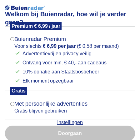
Welkom bij Buienradar, hoe wil je verder
gaan?
Premium € 6,99 / jaar
Mogen we je locatie gebruiken voor het
Lees meer.
weer?
Buienradar Premium
heijdsekerkje
Voor slechts
€ 6,99 per jaar
(€ 0,58 per maand)
Advertentievrij en privacy veilig
Ontvang voor min. € 40,- aan cadeaus
Indien je hier nog geen akkoord op hebt gegeven,
verschijnt er zo een pop-up uit je browser waarin
10% donatie aan Staatsbosbeheer
deze toestemming gevraagd wordt.
Elk moment opzegbaar
Een moment geduld aub...
Gratis
Is goed, toon de popup
Met persoonlijke advertenties
Populaire categorieën
Gratis blijven gebruiken
Lente
Instellingen
Nu niet, misschien later
Zomer
Doorgaan
Herfst
Gebruik je Safari en wil je niet elke dag deze pop-up zien?