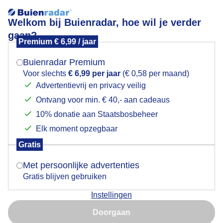
Welkom bij Buienradar, hoe wil je verder
gaan?
Premium € 6,99 / jaar
Mogen we je locatie gebruiken voor het
Lees meer.
weer?
Buienradar Premium
heerlijkzomerweer
Voor slechts
€ 6,99 per jaar
(€ 0,58 per maand)
Advertentievrij en privacy veilig
Ontvang voor min. € 40,- aan cadeaus
Indien je hier nog geen akkoord op hebt gegeven,
verschijnt er zo een pop-up uit je browser waarin
10% donatie aan Staatsbosbeheer
deze toestemming gevraagd wordt.
Elk moment opzegbaar
Een moment geduld aub...
Gratis
Is goed, toon de popup
Met persoonlijke advertenties
Populaire categorieën
Gratis blijven gebruiken
Lente
Instellingen
Nu niet, misschien later
Zomer
Doorgaan
Herfst
Gebruik je Safari en wil je niet elke dag deze pop-up zien?