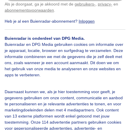
Als je doorgaat, ga je akkoord met de
gebruikers-
,
privacy-
en
Klik
hier
om dit aan te passen
abonnementsvoorwaarden
.
Heb je al een Buienradar-abonnement?
Inloggen
Over Buienradar
Buienradar is onderdeel van DPG Media.
Buienradar en DPG Media gebruiken cookies om informatie over
je apparaat, locatie, browser en surfgedrag te verzamelen. Deze
Bedrijfsgegevens
informatie combineren we met de gegevens die je zelf deelt met
ons, zoals wanneer je een account aanmaakt. Dit doen we om
Veelgestelde vragen
het gebruik van onze media te analyseren en onze websites en
Contact
apps te verbeteren.
Toegankelijkheid
Daarnaast kunnen we, als je hier toestemming voor geeft, je
Gebruikersvoorwaarden
gegevens gebruiken om onze content, communicatie en aanbod
Adverteren
te personaliseren en je relevante advertenties te tonen, en voor
marketingdoeleinden delen met 4 mediapartners. Ook content
Buienradar Team
van 13 externe platformen wordt enkel getoond met jouw
Privacy beleid
toestemming. Onze 114 advertentie partners gebruiken cookies
voor gepersonaliseerde advertenties, advertentie- en