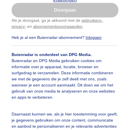
Is goed, toon de popup
Doorgaan
Nu niet, misschien later
categorieën
Als je doorgaat, ga je akkoord met de
gebruikers-
,
privacy-
en
abonnementsvoorwaarden
.
Gebruik je Safari en wil je niet elke dag deze pop-up
auwelucht
#bewolking
#bewolkt
#blauwelucht
#bl
zien?
Heb je al een Buienradar-abonnement?
Inloggen
Klik
hier
om dit aan te passen
ten
#camping
#coderoze
#donkerewolken
#droogt
Buienradar is onderdeel van DPG Media.
nen
#fietser
#fietsers
#grondmist
#halo
#hitte
Buienradar en DPG Media gebruiken cookies om
informatie over je apparaat, locatie, browser en
 alle categorieën
tegolf
#kinderen
#kiters
#kurkdroog
surfgedrag te verzamelen. Deze informatie combineren
we met de gegevens die je zelf deelt met ons, zoals
vendestandbeelden
#maan
#mensen
#mist
#molen
wanneer je een account aanmaakt. Dit doen we om het
uienradar
Mijn weer
gebruik van onze media te analyseren en onze websites
uur
#opklaringen
#paraplu
#parasol
#regenboog
en apps te verbeteren.
fsgegevens
De Bilt
enbui
#regenwolken
#schapen
#schilders
stelde vragen
Daarnaast kunnen we, als je hier toestemming voor geeft,
je gegevens gebruiken om onze content, communicatie
t
ierbewolking
#sproeien
#stapelwolkjes
#strakblauwe_l
en aanbod te personaliseren en je relevante advertenties