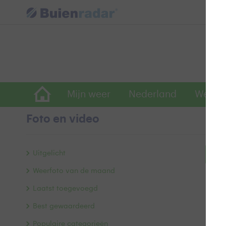
Mijn weer
Nederland
Wereld
Foto en video
Uitgelicht
Bek
Weerfoto van de maand
Laatst toegevoegd
Best gewaardeerd
Populaire categorieën