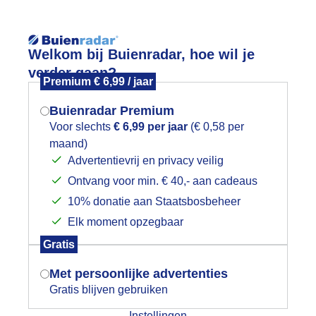
Reisinforma
Welkom bij Buienradar, hoe wil je
verder gaan?
Premium € 6,99 / jaar
Buienradar Premium
Voor slechts
€ 6,99 per jaar
(€ 0,58 per
wijd
Foto en video
Weerzine
maand)
Mogen we je locatie gebruiken voor
Advertentievrij en privacy veilig
het weer?
Zoeken in foto & video:
Ontvang voor min. € 40,- aan cadeaus
10% donatie aan Staatsbosbeheer
ijk slideshow
Elk moment opzegbaar
Indien je hier nog geen akkoord op hebt
Gratis
gegeven, verschijnt er zo een pop-up uit
je browser waarin deze toestemming
Met persoonlijke advertenties
gevraagd wordt.
Gratis blijven gebruiken
Een moment geduld aub...
Instellingen