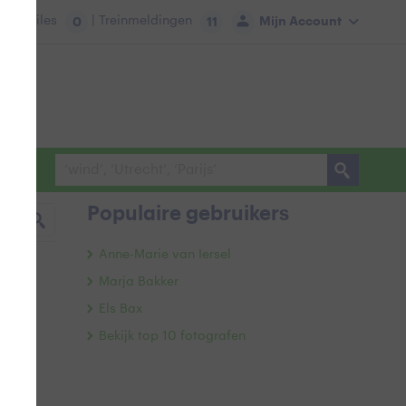
tie:
Files
| Treinmeldingen
Mijn Account
0
11
Populaire gebruikers
Anne-Marie van Iersel
Marja Bakker
Els Bax
Bekijk top 10 fotografen