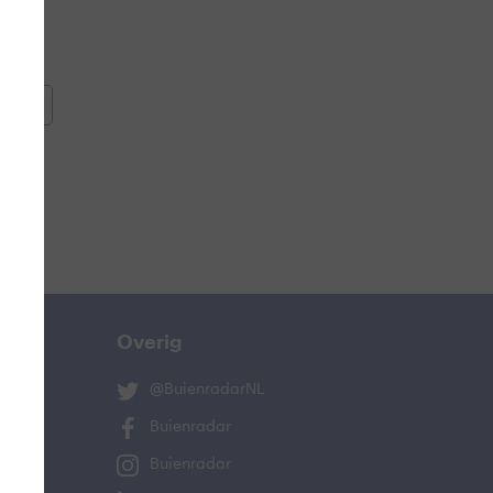
oemen
e
Overig
@BuienradarNL
Buienradar
Buienradar
ucht