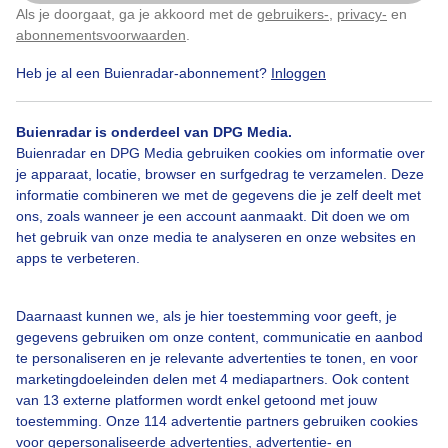
Als je doorgaat, ga je akkoord met de
gebruikers-
,
privacy-
en
Klik
hier
om dit aan te passen
abonnementsvoorwaarden
.
Heb je al een Buienradar-abonnement?
Inloggen
Over Buienradar
Buienradar is onderdeel van DPG Media.
Bedrijfsgegevens
Buienradar en DPG Media gebruiken cookies om informatie over
Veelgestelde vragen
je apparaat, locatie, browser en surfgedrag te verzamelen. Deze
informatie combineren we met de gegevens die je zelf deelt met
Contact
ons, zoals wanneer je een account aanmaakt. Dit doen we om
het gebruik van onze media te analyseren en onze websites en
Toegankelijkheid
apps te verbeteren.
Gebruikersvoorwaarden
Adverteren
Daarnaast kunnen we, als je hier toestemming voor geeft, je
gegevens gebruiken om onze content, communicatie en aanbod
Buienradar Team
te personaliseren en je relevante advertenties te tonen, en voor
Privacy beleid
marketingdoeleinden delen met 4 mediapartners. Ook content
van 13 externe platformen wordt enkel getoond met jouw
Cookie beleid
toestemming. Onze 114 advertentie partners gebruiken cookies
voor gepersonaliseerde advertenties, advertentie- en
Privacy instellingen