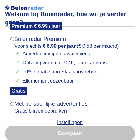
Welkom bij Buienradar, hoe wil je verder
gaan?
Premium € 6,99 / jaar
Mogen we je locatie gebruiken voor het
goudengloed
weer?
Buienradar Premium
Voor slechts
€ 6,99 per jaar
(€ 0,58 per maand)
Advertentievrij en privacy veilig
Ontvang voor min. € 40,- aan cadeaus
Indien je hier nog geen akkoord op hebt gegeven,
verschijnt er zo een pop-up uit je browser waarin
10% donatie aan Staatsbosbeheer
Een moment geduld aub...
deze toestemming gevraagd wordt.
Elk moment opzegbaar
Populaire categorieën
Gratis
Is goed, toon de popup
Met persoonlijke advertenties
Lente
Gratis blijven gebruiken
Zomer
Instellingen
Herfst
Nu niet, misschien later
Doorgaan
Gebruik je Safari en wil je niet elke dag deze pop-up zien?