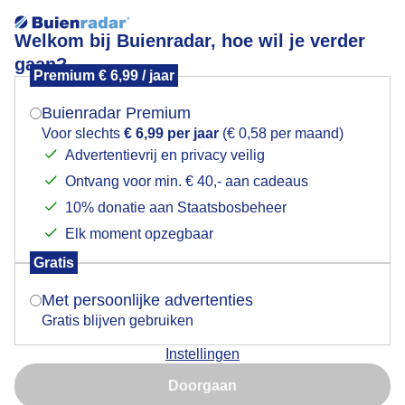
Welkom bij Buienradar, hoe wil je verder
gaan?
Premium € 6,99 / jaar
Mogen we je locatie gebruiken voor het
Lees meer.
weer?
Buienradar Premium
gladdewaterspiegel
Voor slechts
€ 6,99 per jaar
(€ 0,58 per maand)
Advertentievrij en privacy veilig
Ontvang voor min. € 40,- aan cadeaus
Indien je hier nog geen akkoord op hebt gegeven,
verschijnt er zo een pop-up uit je browser waarin
10% donatie aan Staatsbosbeheer
deze toestemming gevraagd wordt.
Elk moment opzegbaar
Een moment geduld aub...
Gratis
Is goed, toon de popup
Met persoonlijke advertenties
Populaire categorieën
Gratis blijven gebruiken
Lente
Instellingen
Nu niet, misschien later
Zomer
Doorgaan
Herfst
Gebruik je Safari en wil je niet elke dag deze pop-up zien?