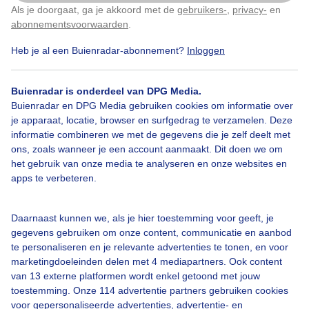
Als je doorgaat, ga je akkoord met de
gebruikers-
,
privacy-
en
Klik
hier
om dit aan te passen
abonnementsvoorwaarden
.
Heb je al een Buienradar-abonnement?
Inloggen
Over Buienradar
Buienradar is onderdeel van DPG Media.
Buienradar en DPG Media gebruiken cookies om informatie over
je apparaat, locatie, browser en surfgedrag te verzamelen. Deze
Bedrijfsgegevens
informatie combineren we met de gegevens die je zelf deelt met
ons, zoals wanneer je een account aanmaakt. Dit doen we om
Veelgestelde vragen
het gebruik van onze media te analyseren en onze websites en
Contact
apps te verbeteren.
Toegankelijkheid
Daarnaast kunnen we, als je hier toestemming voor geeft, je
Gebruikersvoorwaarden
gegevens gebruiken om onze content, communicatie en aanbod
Adverteren
te personaliseren en je relevante advertenties te tonen, en voor
marketingdoeleinden delen met 4 mediapartners. Ook content
Buienradar Team
van 13 externe platformen wordt enkel getoond met jouw
Privacy beleid
toestemming. Onze 114 advertentie partners gebruiken cookies
voor gepersonaliseerde advertenties, advertentie- en