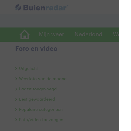
Mijn weer
Nederland
Wereld
Foto en video
Uitgelicht
Bek
Weerfoto van de maand
Laatst toegevoegd
Best gewaardeerd
Populaire categorieën
Foto/video toevoegen
Alle 