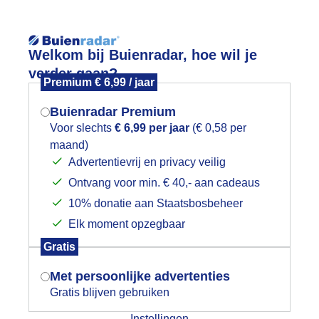
Reisinforma
Lees meer.
Welkom bij Buienradar, hoe wil je
verder gaan?
Premium € 6,99 / jaar
wijd
Foto en video
Weerzine
Buienradar Premium
Zoeken in foto & video:
Voor slechts
€ 6,99 per jaar
(€ 0,58 per
maand)
Mogen we je locatie gebruiken voor
Advertentievrij en privacy veilig
ijk slideshow
het weer?
Ontvang voor min. € 40,- aan cadeaus
10% donatie aan Staatsbosbeheer
Elk moment opzegbaar
Indien je hier nog geen akkoord op hebt
Gratis
gegeven, verschijnt er zo een pop-up uit
Een moment geduld aub...
je browser waarin deze toestemming
Met persoonlijke advertenties
gevraagd wordt.
Gratis blijven gebruiken
categorieën
Instellingen