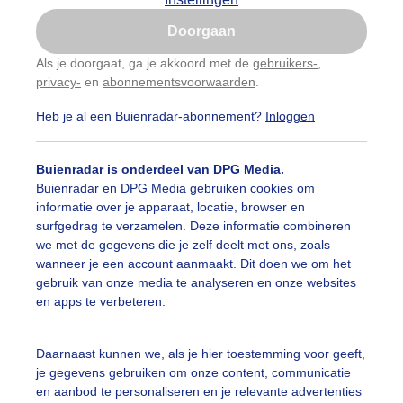
Is goed, toon de popup
auwelucht
#bewolking
#bewolkt
#blauwelucht
#bl
Doorgaan
Nu niet, misschien later
Als je doorgaat, ga je akkoord met de
gebruikers-
,
ten
#camping
#coderoze
#donkerewolken
#droogt
privacy-
en
abonnementsvoorwaarden
.
Gebruik je Safari en wil je niet elke dag deze pop-up
zien?
nen
#fietser
#fietsers
#grondmist
#halo
#hitte
Heb je al een Buienradar-abonnement?
Inloggen
Klik
hier
om dit aan te passen
 alle categorieën
tegolf
#kinderen
#kiters
#kurkdroog
Buienradar is onderdeel van DPG Media.
Buienradar en DPG Media gebruiken cookies om
vendestandbeelden
#maan
#mensen
#mist
#molen
informatie over je apparaat, locatie, browser en
uienradar
Mijn weer
surfgedrag te verzamelen. Deze informatie combineren
uur
#opklaringen
#paraplu
#parasol
#regenboog
we met de gegevens die je zelf deelt met ons, zoals
fsgegevens
De Bilt
wanneer je een account aanmaakt. Dit doen we om het
enbui
#regenwolken
#schapen
#schilders
gebruik van onze media te analyseren en onze websites
stelde vragen
en apps te verbeteren.
t
ierbewolking
#sproeien
#stapelwolkjes
#strakblauwe_l
elijkheid
Daarnaast kunnen we, als je hier toestemming voor geeft,
akblauwelucht
#strand
#strandbedjes
#terras
#verk
je gegevens gebruiken om onze content, communicatie
kersvoorwaarden
en aanbod te personaliseren en je relevante advertenties