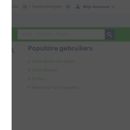
tie:
Files
| Treinmeldingen
Mijn Account
11
11
Populaire gebruikers
Anne-Marie van Iersel
Marja Bakker
Els Bax
Bekijk top 10 fotografen