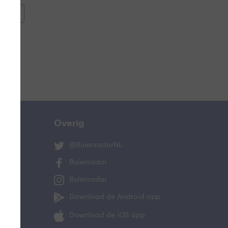
oemen
e
Overig
@BuienradarNL
Buienradar
Buienradar
ucht
Download de Android app
oeling
Download de iOS app