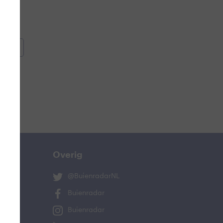
oemen
e
Overig
@BuienradarNL
Buienradar
Buienradar
ucht