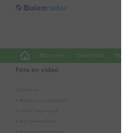
Mijn weer
Nederland
Wereld
Foto en video
Uitgelicht
Bek
Weerfoto van de maand
Laatst toegevoegd
Best gewaardeerd
Populaire categorieën