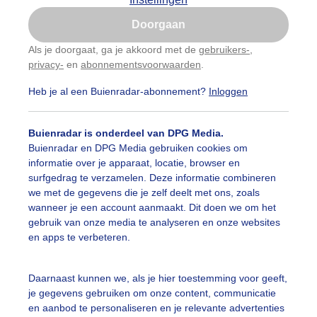
Is goed, toon de popup
Doorgaan
Nu niet, misschien later
categorieën
Als je doorgaat, ga je akkoord met de
gebruikers-
,
privacy-
en
abonnementsvoorwaarden
.
Gebruik je Safari en wil je niet elke dag deze pop-up
auwelucht
#bewolking
#bewolkt
#blauwelucht
#bl
zien?
Heb je al een Buienradar-abonnement?
Inloggen
Klik
hier
om dit aan te passen
ten
#camping
#coderoze
#donkerewolken
#droogt
Buienradar is onderdeel van DPG Media.
nen
#fietser
#fietsers
#grondmist
#halo
#hitte
Buienradar en DPG Media gebruiken cookies om
informatie over je apparaat, locatie, browser en
 alle categorieën
tegolf
#kinderen
#kiters
#kurkdroog
surfgedrag te verzamelen. Deze informatie combineren
we met de gegevens die je zelf deelt met ons, zoals
vendestandbeelden
#maan
#mensen
#mist
#molen
wanneer je een account aanmaakt. Dit doen we om het
uienradar
Mijn weer
gebruik van onze media te analyseren en onze websites
uur
#opklaringen
#paraplu
#parasol
#regenboog
en apps te verbeteren.
fsgegevens
De Bilt
enbui
#regenwolken
#schapen
#schilders
stelde vragen
Daarnaast kunnen we, als je hier toestemming voor geeft,
je gegevens gebruiken om onze content, communicatie
t
ierbewolking
#sproeien
#stapelwolkjes
#strakblauwe_l
en aanbod te personaliseren en je relevante advertenties