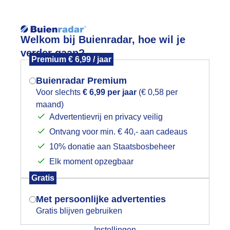
Reisinforma
Welkom bij Buienradar, hoe wil je
verder gaan?
Premium € 6,99 / jaar
Buienradar Premium
Voor slechts
€ 6,99 per jaar
(€ 0,58 per
wijd
Foto en video
Weerzine
maand)
Mogen we je locatie gebruiken voor
Advertentievrij en privacy veilig
het weer?
Zoeken in foto & video:
Ontvang voor min. € 40,- aan cadeaus
10% donatie aan Staatsbosbeheer
ijk slideshow
Elk moment opzegbaar
Indien je hier nog geen akkoord op hebt
Gratis
gegeven, verschijnt er zo een pop-up uit
je browser waarin deze toestemming
Met persoonlijke advertenties
gevraagd wordt.
Gratis blijven gebruiken
Een moment geduld aub...
Instellingen