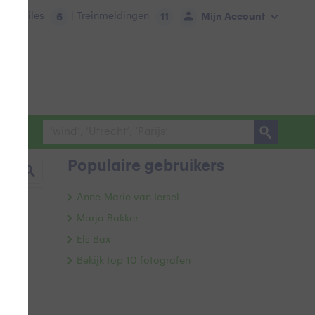
tie:
Files
| Treinmeldingen
Mijn Account
6
11
Populaire gebruikers
Anne-Marie van Iersel
Marja Bakker
Els Bax
Bekijk top 10 fotografen