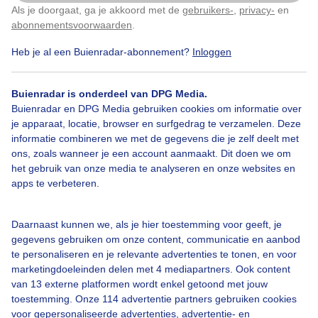
Als je doorgaat, ga je akkoord met de
gebruikers-
,
privacy-
en
Klik
hier
om dit aan te passen
abonnementsvoorwaarden
.
Heb je al een Buienradar-abonnement?
Inloggen
Over Buienradar
Buienradar is onderdeel van DPG Media.
Bedrijfsgegevens
Buienradar en DPG Media gebruiken cookies om informatie over
Veelgestelde vragen
je apparaat, locatie, browser en surfgedrag te verzamelen. Deze
informatie combineren we met de gegevens die je zelf deelt met
Contact
ons, zoals wanneer je een account aanmaakt. Dit doen we om
het gebruik van onze media te analyseren en onze websites en
Toegankelijkheid
apps te verbeteren.
Gebruikersvoorwaarden
Adverteren
Daarnaast kunnen we, als je hier toestemming voor geeft, je
gegevens gebruiken om onze content, communicatie en aanbod
Buienradar Team
te personaliseren en je relevante advertenties te tonen, en voor
Privacy beleid
marketingdoeleinden delen met 4 mediapartners. Ook content
van 13 externe platformen wordt enkel getoond met jouw
Cookie beleid
toestemming. Onze 114 advertentie partners gebruiken cookies
voor gepersonaliseerde advertenties, advertentie- en
Privacy instellingen