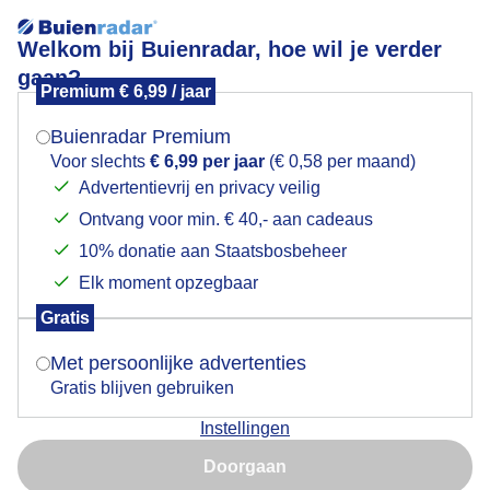
Welkom bij Buienradar, hoe wil je verder
gaan?
Premium € 6,99 / jaar
Mogen we je locatie gebruiken voor het
en
weer?
Buienradar Premium
Voor slechts
€ 6,99 per jaar
(€ 0,58 per maand)
Advertentievrij en privacy veilig
Ontvang voor min. € 40,- aan cadeaus
Indien je hier nog geen akkoord op hebt gegeven,
verschijnt er zo een pop-up uit je browser waarin
10% donatie aan Staatsbosbeheer
Een moment geduld aub...
deze toestemming gevraagd wordt.
Elk moment opzegbaar
Populaire categorieën
Gratis
Is goed, toon de popup
Met persoonlijke advertenties
Lente
Gratis blijven gebruiken
Zomer
Instellingen
Herfst
Nu niet, misschien later
Doorgaan
Gebruik je Safari en wil je niet elke dag deze pop-up zien?