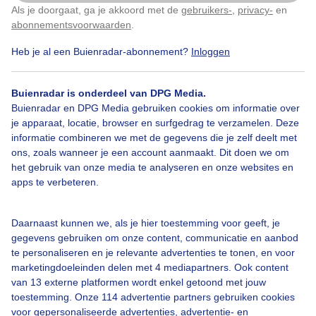
Als je doorgaat, ga je akkoord met de
gebruikers-
,
privacy-
en
Klik
hier
om dit aan te passen
abonnementsvoorwaarden
.
Heb je al een Buienradar-abonnement?
Inloggen
Over Buienradar
Buienradar is onderdeel van DPG Media.
Bedrijfsgegevens
Buienradar en DPG Media gebruiken cookies om informatie over
Veelgestelde vragen
je apparaat, locatie, browser en surfgedrag te verzamelen. Deze
informatie combineren we met de gegevens die je zelf deelt met
Contact
ons, zoals wanneer je een account aanmaakt. Dit doen we om
het gebruik van onze media te analyseren en onze websites en
Toegankelijkheid
apps te verbeteren.
Gebruikersvoorwaarden
Adverteren
Daarnaast kunnen we, als je hier toestemming voor geeft, je
gegevens gebruiken om onze content, communicatie en aanbod
Buienradar Team
te personaliseren en je relevante advertenties te tonen, en voor
Privacy beleid
marketingdoeleinden delen met 4 mediapartners. Ook content
van 13 externe platformen wordt enkel getoond met jouw
Cookie beleid
toestemming. Onze 114 advertentie partners gebruiken cookies
voor gepersonaliseerde advertenties, advertentie- en
Privacy instellingen