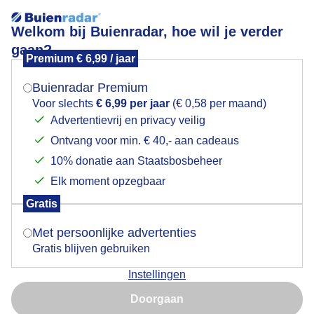
Welkom bij Buienradar, hoe wil je verder
gaan?
Premium € 6,99 / jaar
Mogen we je locatie gebruiken voor het
dooiendsneeuwijs
weer?
Buienradar Premium
Voor slechts
€ 6,99 per jaar
(€ 0,58 per maand)
Advertentievrij en privacy veilig
Ontvang voor min. € 40,- aan cadeaus
Indien je hier nog geen akkoord op hebt gegeven,
verschijnt er zo een pop-up uit je browser waarin
10% donatie aan Staatsbosbeheer
Een moment geduld aub...
deze toestemming gevraagd wordt.
Elk moment opzegbaar
Populaire categorieën
Gratis
Is goed, toon de popup
Met persoonlijke advertenties
Lente
Gratis blijven gebruiken
Zomer
Instellingen
Herfst
Nu niet, misschien later
Doorgaan
Gebruik je Safari en wil je niet elke dag deze pop-up zien?