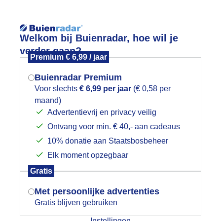
Reisinforma
Lees meer.
Welkom bij Buienradar, hoe wil je
verder gaan?
Premium € 6,99 / jaar
wijd
Foto en video
Weerzine
Buienradar Premium
Zoeken in foto & video:
Voor slechts
€ 6,99 per jaar
(€ 0,58 per
maand)
Mogen we je locatie gebruiken voor
Advertentievrij en privacy veilig
ijk slideshow
het weer?
Ontvang voor min. € 40,- aan cadeaus
10% donatie aan Staatsbosbeheer
Elk moment opzegbaar
Indien je hier nog geen akkoord op hebt
Gratis
gegeven, verschijnt er zo een pop-up uit
Een moment geduld aub...
je browser waarin deze toestemming
Met persoonlijke advertenties
gevraagd wordt.
Gratis blijven gebruiken
categorieën
Instellingen