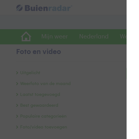
Mijn weer
Nederland
Wereld
Foto en video
Uitgelicht
Bek
Weerfoto van de maand
Laatst toegevoegd
Best gewaardeerd
Populaire categorieën
Foto/video toevoegen
Alle 