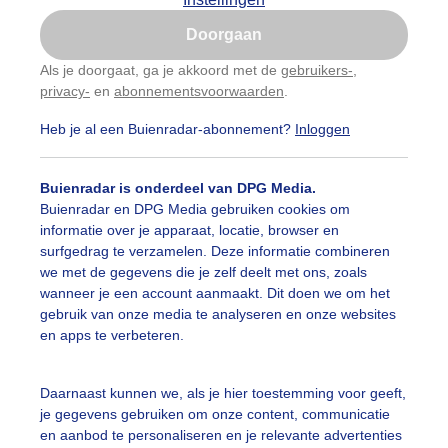
Is goed, toon de popup
auwelucht
#bewolking
#bewolkt
#blauwelucht
#bl
Doorgaan
Nu niet, misschien later
Als je doorgaat, ga je akkoord met de
gebruikers-
,
ten
#camping
#coderoze
#donkerewolken
#droogt
privacy-
en
abonnementsvoorwaarden
.
Gebruik je Safari en wil je niet elke dag deze pop-up
zien?
nen
#fietser
#fietsers
#grondmist
#halo
#hitte
Heb je al een Buienradar-abonnement?
Inloggen
Klik
hier
om dit aan te passen
 alle categorieën
tegolf
#kinderen
#kiters
#kurkdroog
Buienradar is onderdeel van DPG Media.
Buienradar en DPG Media gebruiken cookies om
vendestandbeelden
#maan
#mensen
#mist
#molen
informatie over je apparaat, locatie, browser en
uienradar
Mijn weer
surfgedrag te verzamelen. Deze informatie combineren
uur
#opklaringen
#paraplu
#parasol
#regenboog
we met de gegevens die je zelf deelt met ons, zoals
fsgegevens
De Bilt
wanneer je een account aanmaakt. Dit doen we om het
enbui
#regenwolken
#schapen
#schilders
gebruik van onze media te analyseren en onze websites
stelde vragen
en apps te verbeteren.
t
ierbewolking
#sproeien
#stapelwolkjes
#strakblauwe_l
elijkheid
Daarnaast kunnen we, als je hier toestemming voor geeft,
akblauwelucht
#strand
#strandbedjes
#terras
#verk
je gegevens gebruiken om onze content, communicatie
kersvoorwaarden
en aanbod te personaliseren en je relevante advertenties