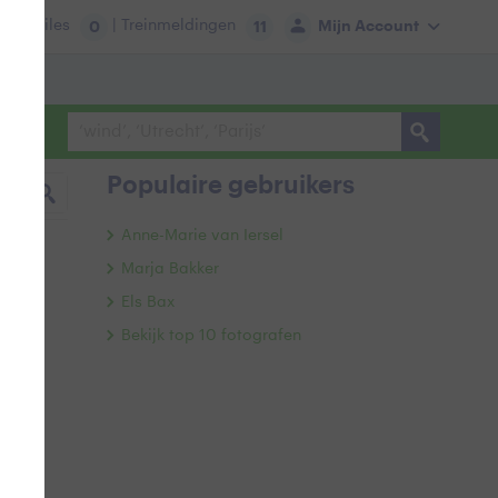
tie:
Files
| Treinmeldingen
Mijn Account
0
11
Populaire gebruikers
Anne-Marie van Iersel
Marja Bakker
Els Bax
Bekijk top 10 fotografen