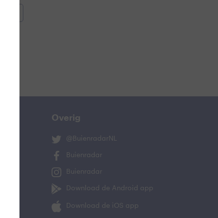
oemen
e
Overig
@BuienradarNL
Buienradar
Buienradar
ucht
Download de Android app
oeling
Download de iOS app