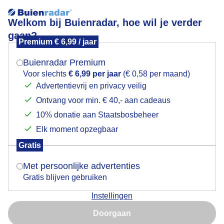
Welkom bij Buienradar, hoe wil je verder
gaan?
Premium € 6,99 / jaar
Mogen we je locatie gebruiken voor het
Lees meer.
weer?
Buienradar Premium
veelalgrijs
Voor slechts
€ 6,99 per jaar
(€ 0,58 per maand)
Advertentievrij en privacy veilig
Ontvang voor min. € 40,- aan cadeaus
Indien je hier nog geen akkoord op hebt gegeven,
verschijnt er zo een pop-up uit je browser waarin
10% donatie aan Staatsbosbeheer
deze toestemming gevraagd wordt.
Elk moment opzegbaar
Een moment geduld aub...
Gratis
Is goed, toon de popup
Met persoonlijke advertenties
Populaire categorieën
Gratis blijven gebruiken
Lente
Instellingen
Nu niet, misschien later
Zomer
Doorgaan
Herfst
Gebruik je Safari en wil je niet elke dag deze pop-up zien?