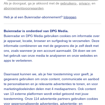
Als je doorgaat, ga je akkoord met de
gebruikers-
,
privacy-
en
Klik
hier
om dit aan te passen
abonnementsvoorwaarden
.
Heb je al een Buienradar-abonnement?
Inloggen
Over Buienradar
Buienradar is onderdeel van DPG Media.
Buienradar en DPG Media gebruiken cookies om informatie over
je apparaat, locatie, browser en surfgedrag te verzamelen. Deze
Bedrijfsgegevens
informatie combineren we met de gegevens die je zelf deelt met
ons, zoals wanneer je een account aanmaakt. Dit doen we om
Veelgestelde vragen
het gebruik van onze media te analyseren en onze websites en
Contact
apps te verbeteren.
Toegankelijkheid
Daarnaast kunnen we, als je hier toestemming voor geeft, je
Gebruikersvoorwaarden
gegevens gebruiken om onze content, communicatie en aanbod
Adverteren
te personaliseren en je relevante advertenties te tonen, en voor
marketingdoeleinden delen met 4 mediapartners. Ook content
Buienradar Team
van 13 externe platformen wordt enkel getoond met jouw
Privacy beleid
toestemming. Onze 114 advertentie partners gebruiken cookies
voor gepersonaliseerde advertenties, advertentie- en