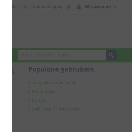
tie:
Files
| Treinmeldingen
Mijn Account
1
11
Populaire gebruikers
Anne-Marie van Iersel
Marja Bakker
Els Bax
Bekijk top 10 fotografen