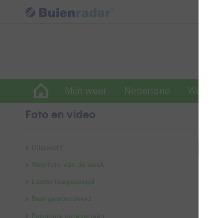
Mijn weer
Nederland
Wereld
Foto en video
Uitgelicht
Bek
Weerfoto van de week
Laatst toegevoegd
Best gewaardeerd
Populaire categorieën