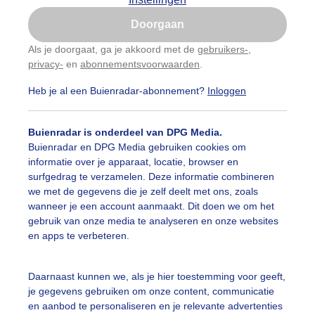
Is goed, toon de popup
Doorgaan
Nu niet, misschien later
categorieën
Als je doorgaat, ga je akkoord met de
gebruikers-
,
privacy-
en
abonnementsvoorwaarden
.
Gebruik je Safari en wil je niet elke dag deze pop-up
auwelucht
##terras
#bewolking
#bewolkt
#blauwel
zien?
Heb je al een Buienradar-abonnement?
Inloggen
Klik
hier
om dit aan te passen
oemen
#boten
#camping
#coderoze
#donkerewolke
Buienradar is onderdeel van DPG Media.
oogte
#duinen
#fietser
#fietsers
#grondmist
#ha
Buienradar en DPG Media gebruiken cookies om
informatie over je apparaat, locatie, browser en
 alle categorieën
te
#hittegolf
#kinderen
#kiters
#kurkdroog
surfgedrag te verzamelen. Deze informatie combineren
we met de gegevens die je zelf deelt met ons, zoals
vendestandbeelden
#maan
#mensen
#mist
#molen
wanneer je een account aanmaakt. Dit doen we om het
uienradar
Mijn weer
gebruik van onze media te analyseren en onze websites
uur
#opklaringen
#paraplu
#parasol
#regenboog
en apps te verbeteren.
fsgegevens
De Bilt
enbui
#regenwolken
#schilders
#sluierbewolking
stelde vragen
Daarnaast kunnen we, als je hier toestemming voor geeft,
je gegevens gebruiken om onze content, communicatie
t
pelwolkjes
#strakblauwe_lucht
#strakblauwelucht
#str
en aanbod te personaliseren en je relevante advertenties