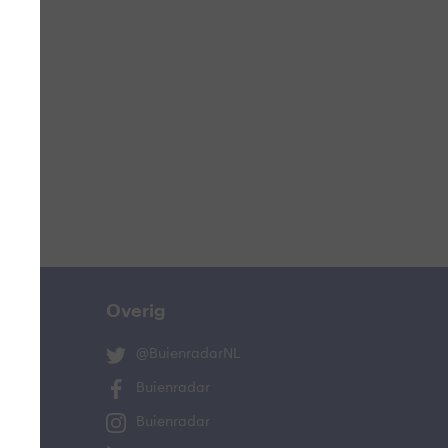
ucht
n
lo
Overig
@BuienradarNL
Buienradar
Buienradar
and