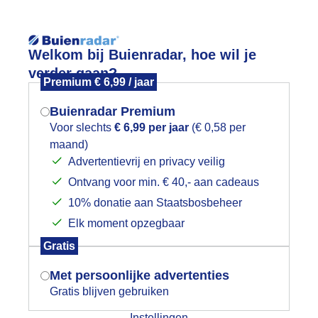
Reisinforma
Welkom bij Buienradar, hoe wil je
verder gaan?
Premium € 6,99 / jaar
Buienradar Premium
Voor slechts
€ 6,99 per jaar
(€ 0,58 per
wijd
Foto en video
Weerzine
maand)
Mogen we je locatie gebruiken voor
Advertentievrij en privacy veilig
het weer?
Zoeken in foto & video:
Ontvang voor min. € 40,- aan cadeaus
10% donatie aan Staatsbosbeheer
ijk slideshow
Elk moment opzegbaar
Indien je hier nog geen akkoord op hebt
Gratis
gegeven, verschijnt er zo een pop-up uit
je browser waarin deze toestemming
Met persoonlijke advertenties
gevraagd wordt.
Gratis blijven gebruiken
Een moment geduld aub...
Instellingen