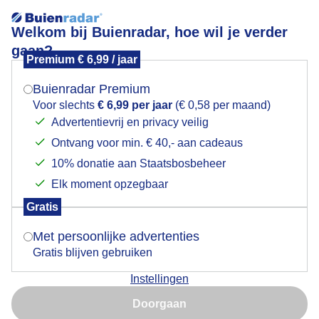
Welkom bij Buienradar, hoe wil je verder
gaan?
Premium € 6,99 / jaar
Mogen we je locatie gebruiken voor het
Vriendelijke bewolking en volop zon
weer?
Buienradar Premium
Voor slechts
€ 6,99 per jaar
(€ 0,58 per maand)
Advertentievrij en privacy veilig
Ontvang voor min. € 40,- aan cadeaus
Indien je hier nog geen akkoord op hebt gegeven,
verschijnt er zo een pop-up uit je browser waarin
10% donatie aan Staatsbosbeheer
deze toestemming gevraagd wordt.
Elk moment opzegbaar
Gratis
Is goed, toon de popup
Met persoonlijke advertenties
Gratis blijven gebruiken
Vanmiddag vriendelijke bewolktelucht en zon
Instellingen
Nu niet, misschien later
Door: Astrid Wiessner Hoog
Gemaakt: 07-06-2026, 52x bekeken
Doorgaan
Gebruik je Safari en wil je niet elke dag deze pop-up zien?