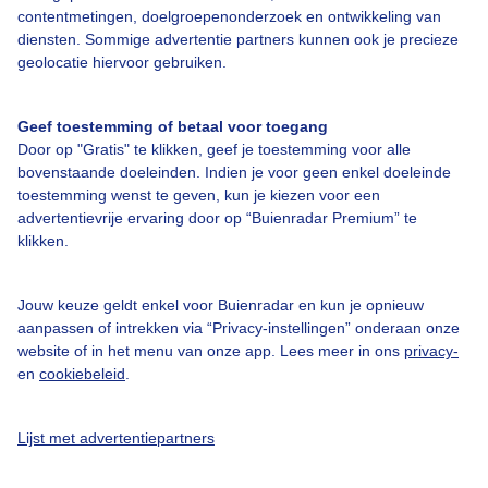
contentmetingen, doelgroepenonderzoek en ontwikkeling van
diensten. Sommige advertentie partners kunnen ook je precieze
Bedrijfsgegevens
geolocatie hiervoor gebruiken.
Veelgestelde vragen
Geef toestemming of betaal voor toegang
Contact
Door op "Gratis" te klikken, geef je toestemming voor alle
Toegankelijkheid
bovenstaande doeleinden. Indien je voor geen enkel doeleinde
toestemming wenst te geven, kun je kiezen voor een
Gebruikersvoorwaarden
advertentievrije ervaring door op “Buienradar Premium” te
klikken.
Adverteren
Buienradar Team
Jouw keuze geldt enkel voor Buienradar en kun je opnieuw
Privacy beleid
aanpassen of intrekken via “Privacy-instellingen” onderaan onze
website of in het menu van onze app. Lees meer in ons
privacy-
Cookie beleid
en
cookiebeleid
.
Privacy instellingen
Gratis weerdata
Lijst met advertentiepartners
@BuienradarNL