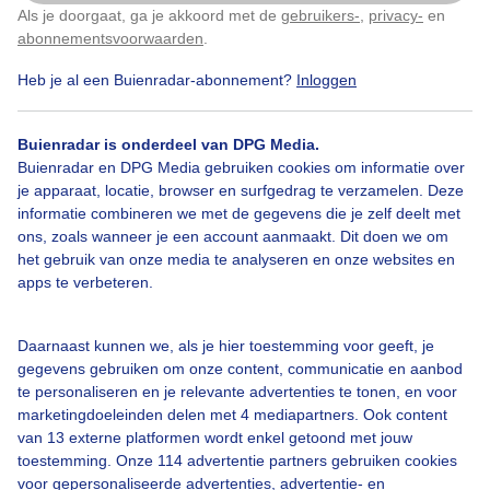
Als je doorgaat, ga je akkoord met de
gebruikers-
,
privacy-
en
Klik
hier
om dit aan te passen
abonnementsvoorwaarden
.
Heb je al een Buienradar-abonnement?
Inloggen
Zon
Wolken
Buienradar is onderdeel van DPG Media.
Buienradar en DPG Media gebruiken cookies om informatie over
Bekijk slideshow
je apparaat, locatie, browser en surfgedrag te verzamelen. Deze
informatie combineren we met de gegevens die je zelf deelt met
ons, zoals wanneer je een account aanmaakt. Dit doen we om
het gebruik van onze media te analyseren en onze websites en
apps te verbeteren.
Een moment geduld aub...
Daarnaast kunnen we, als je hier toestemming voor geeft, je
gegevens gebruiken om onze content, communicatie en aanbod
te personaliseren en je relevante advertenties te tonen, en voor
marketingdoeleinden delen met 4 mediapartners. Ook content
van 13 externe platformen wordt enkel getoond met jouw
toestemming. Onze 114 advertentie partners gebruiken cookies
voor gepersonaliseerde advertenties, advertentie- en
Over Buienradar